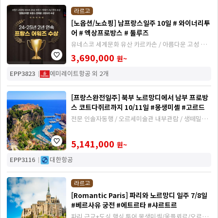
라르고
[노옵션/노쇼핑] 남프랑스일주 10일 # 와이너리투
어 # 엑상프로방스 # 툴루즈
유네스코 세계문화 유산 카르카손 / 아름다운 고성 쉬
농소 / 아름다운 남부 도시 아를 그리고 에즈
3,690,000
원~
EPP3823
에미레이트항공 외 2개
[프랑스완전일주] 북부 노르망디에서 남부 프로방
스 코트다쥐르까지 10/11일 #몽생미셸 #고르드
전문 인솔자동행 / 오르세미술관 내부관람 / 생떼밀리
옹 와이너리투어 포함
5,141,000
원~
EPP3116
대한항공
라르고
[Romantic Paris] 파리와 노르망디 일주 7/8일
#베르사유 궁전 #에트르타 #샤르트르
파리 근교+도심 핵심 투어 몽생미셸/옹플뢰르/오르세