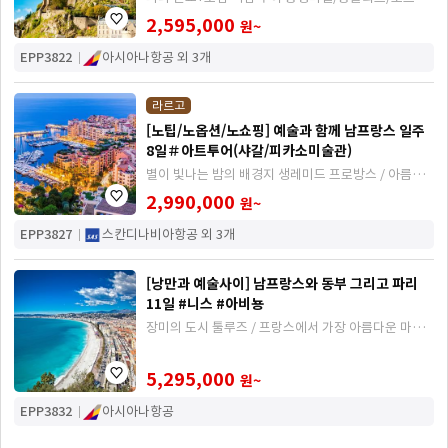
미술관
2,595,000
원~
EPP3822
아시아나항공 외 3개
라르고
[노팁/노옵션/노쇼핑] 예술과 함께 남프랑스 일주
8일＃아트투어(샤갈/피카소미술관)
별이 빛나는 밤의 배경지 생레미드 프로방스 / 아름다
운 지중해 마을 에즈 / 세계에서 두 번째로 작은 나라 모
2,990,000
원~
나코
EPP3827
스칸디나비아항공 외 3개
[낭만과 예술사이] 남프랑스와 동부 그리고 파리
11일 #니스 #아비뇽
장미의 도시 툴루즈 / 프랑스에서 가장 아름다운 마을
중 하나인 고르드 / 유럽의 그랜드케니언 베르동
5,295,000
원~
EPP3832
아시아나항공