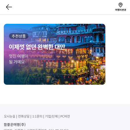
오시는길
전화상담
1:1문의
기업/단체
PC버전
참좋은여행(주)