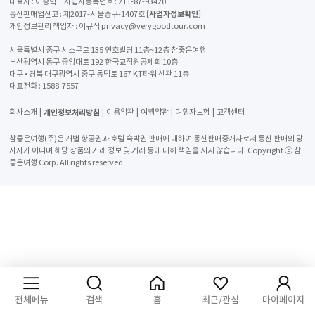
대표자 : 이종혁│사업자등록번호 : 211-87-93420
[사업자정보확인]
통신판매업신고 : 제2017-서울중구-1407호
개인정보관리 책임자 : 이규식 privacy@verygoodtour.com
서울특별시 중구 서소문로 135 연호빌딩 11층~12층 참좋은여행
부산광역시 동구 중앙대로 192 한국교직원공제회 10층
대구 • 경북 대구광역시 중구 동덕로 167 KT타워 신관 11층
대표전화 :
1588-7557
개인정보처리방침
회사소개
이용약관
여행약관
여행자보험
고객센터
참좋은여행(주)은 개별 항공권과 호텔 숙박권 판매에 대하여 통신판매중개자로서 통신 판매의 당
사자가 아니며 해당 상품의 거래 정보 및 거래 등에 대해 책임을 지지 않습니다. Copyright ⓒ 참
좋은여행 Corp. All rights reserved.
전체메뉴
검색
홈
최근/관심
마이페이지