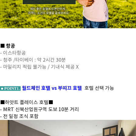
■ 항공
- 이스타항공
- 청주 /타이베이 : 약 2시간 30분
- 마일리지 적립 불가능 / 기내식 제공 X
월드체인 호텔 vs 부띠끄 호텔
호텔 선택 가능
■ POINT1.
■하얏트 플레이스 호텔■
- MRT 신북산업원구역 도보 10분 거리
- 전 일정 조식 포함