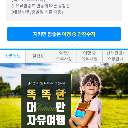
3. 유류할증료 변동에 따른 증감분
(매월 변동/출발일 기준 적용)
약관/
여행 중
선택관광/
상품정보
일정표
주의사항
유의사항
쇼핑안내