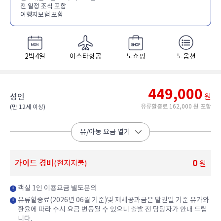
전 일정 조식 포함
여행자보험 포함
2박4일
이스타항공
노쇼핑
노옵션
449,000
성인
원
유류할증료 162,000 원 포함
(만 12세 이상)​
유/아동 요금 열기
0
가이드 경비
(현지지불)
원
객실 1인 이용요금 별도문의
유류할증료(2026년 06월 기준)및 제세공과금은 발권일 기준 유가와
환율에 따라 수시 요금 변동될 수 있으니 출발 전 담당자가 안내 드립
니다.