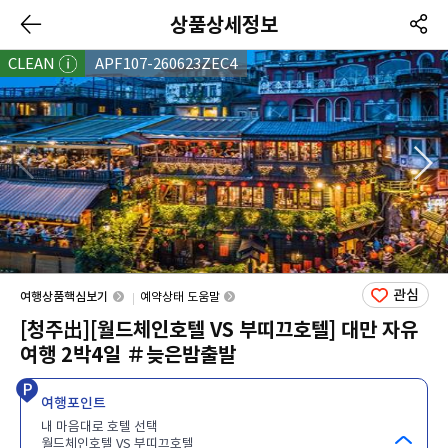
상품상세정보
CLEAN
APF107-260623ZEC4
관심
여행상품핵심보기
예약상태 도움말
[청주出][월드체인호텔 VS 부띠끄호텔] 대만 자유
여행 2박4일 ＃늦은밤출발
여행포인트
내 마음대로 호텔 선택
월드체인호텔 VS 부띠끄호텔