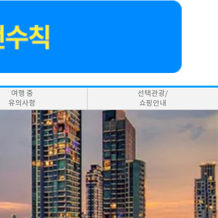
여행 중
선택관광/
유의사항
쇼핑안내