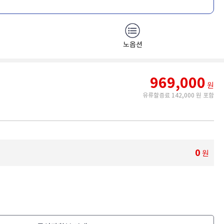
노옵션
969,000
원
유류할증료 142,000 원 포함
0
원