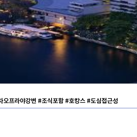
 #차오프라야강변 #조식포함 #호캉스 #도심접근성