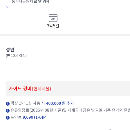
룸피니공원 바로 앞 위치
3박5일
성인
(만 12세 이상)​
가이드 경비
(현지지불)
객실 1인 1실 사용 시
400,000 원 추가
유류할증료(2026년 08월 기준)및 제세공과금은 발권일 기준 유가와 환
포인트
9,690 (1%)P