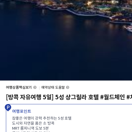
여행상품핵심보기
예약상태 도움말
[방콕 자유여행 5일] 5성 샹그릴라 호텔 #월드체인
여행포인트
참좋은 여행이 강력 추천하는 5성 호텔
도시와 자연을 품은 소 방콕
MRT 룸피니역 도보 5분