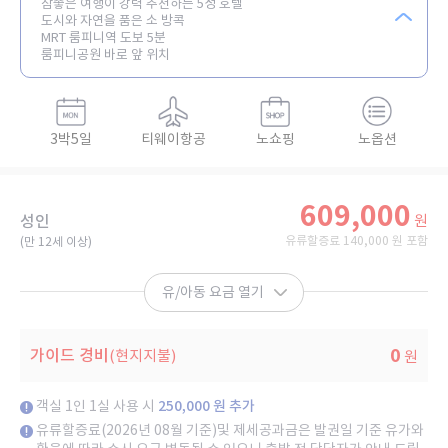
참좋은 여행이 강력 추천하는 5성 호텔
도시와 자연을 품은 소 방콕
MRT 룸피니역 도보 5분
룸피니공원 바로 앞 위치
3박5일
티웨이항공
노쇼핑
노옵션
609,000
성인
원
유류할증료 140,000 원 포함
(만 12세 이상)​
유/아동 요금 열기
0
가이드 경비
(현지지불)
원
객실 1인 1실 사용 시
250,000 원 추가
유류할증료(2026년 08월 기준)및 제세공과금은 발권일 기준 유가와