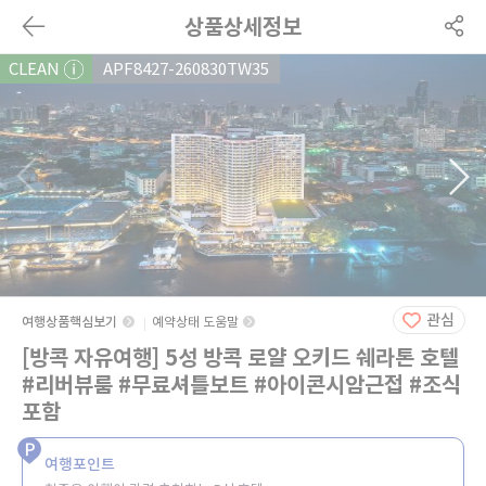
상품상세정보
CLEAN
APF8427-260830TW35
관심
여행상품핵심보기
예약상태 도움말
[방콕 자유여행] 5성 방콕 로얄 오키드 쉐라톤 호텔
#리버뷰룸 #무료셔틀보트 #아이콘시암근접 #조식
포함
여행포인트