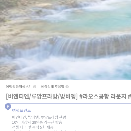
여행상품핵심보기
예약상태 도움말
[비엔티엔/루앙프라방/방비엥] #라오스공항 라운지 #
여행포인트
비엔티엔, 방비엥, 루앙프라방 관광
10인 이상시 28인승 리무진 탑승
선셋 디너 및 특식 5회 제공