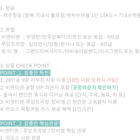
1. 항공
- 제주항공 (왕복 기내식 불포함/위탁수하물 1인 15KG + 기내수하물 
2. 호텔
비엔티엔 : 무엉탄/탓루앙부티크/돈찬 또는 동급 - 5성급
루앙프라방 : 십성반나/앙통/완사나 또는 동급 - 4성급
방 비 엥 : 그랜드리버사이드/타비숙아일랜드/리샤그랜드 또는 동급
3. 상품 CHECK POINT
POINT_1. 참좋은 특전!
1. 28인승 VIP 리무진 차량 이동
[10인 이상 모객시 가능]
[공항라운지 확인하기]
2. 비엔티엔 공항 VIP 라운지 포함
- 출국시 편안한 휴식과 다이닝 제공 [간식, 주류, 음료, 차 등]
3. 비엔티엔-루앙프라방-방비엥 간 편안한 고속열차 이용
4. 라오스 제철과일 주스 제공 혜택 [1인/1잔]
POINT_2. 참좋은 핵심관광!
비엔티엔 / 루앙프라방 / 방비엥 핵심 관광
1. 라오스 사원 관광