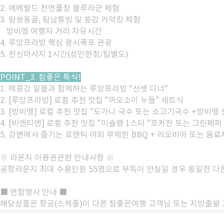
2. 에메랄드 천연풀장 블루라군 체험
3. 탐쌍동굴, 탐남튜빙 및 쏭강 카약킹 체험
방비엥 여행자 거리 자유시간
4. 루앙프라방 핵심 쾅시폭포 관광
5. 전신마사지 1시간(성인한정/팁별도)
POINT_3. 참좋은 특식!
1. 메콩강 일몰과 함께하는 루앙프라방 "선셋 디너"
2. [루앙프라방] 로컬 추천 맛집 "까오소이 누들" 세트식
3. [방비엥] 로컬 추천 맛집 "도가니 국수 또는 소고기국수 +방비엥
4. [비엔티엔] 로컬 추천 맛집 "미슐랭 1스타 "호커찬 또는 그린페퍼
5. 강변에서 즐기는 로맨틱 야외 무제한 BBQ + 라오비어 또는 음료
※ 라운지 이용권관련 안내사항 ※
공항라운지 최대 수용인원 55명으로 부득이 만실일 경우 동일한 다른
■ 연합행사 안내 ■
해당상품은 항공(스케줄)이 다른 참좋은여행 고객님 또는 지방출발 