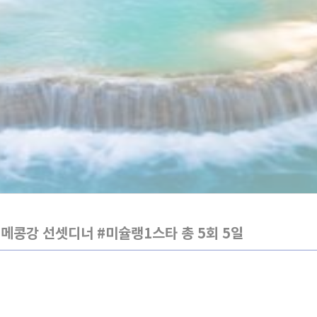
메콩강 선셋디너 #미슐랭1스타 총 5회 5일