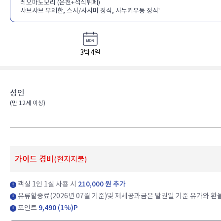
레오마노모리 (온천+석식뷔페)
샤브샤브 무제한, 스시/사시미 정식, 사누키우동 정식'
3박4일
성인
(만 12세 이상)​
가이드 경비
(현지지불)
객실 1인 1실 사용 시
210,000 원 추가
유류할증료(2026년 07월 기준)및 제세공과금은 발권일 기준 유가와 환
포인트
9,490 (1%)P