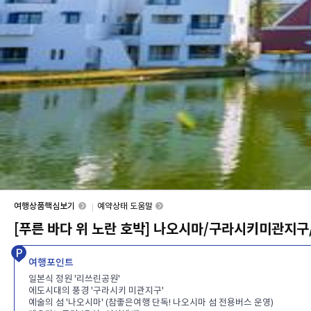
여행상품핵심보기
예약상태 도움말
[푸른 바다 위 노란 호박] 나오시마/구라시키미관지구
여행포인트
일본식 정원 '리쓰린공원'
에도시대의 풍경 '구라시키 미관지구'
예술의 섬 '나오시마' (참좋은여행 단독! 나오시마 섬 전용버스 운영)