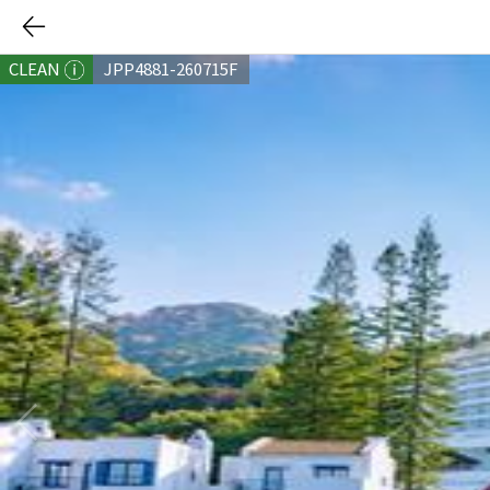
CLEAN
JPP4881-260715F
다음