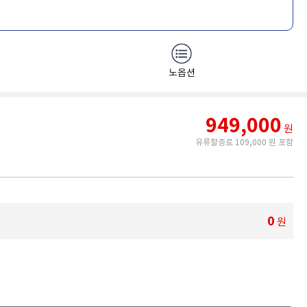
노옵션
949,000
원
유류할증료 109,000 원 포함
0
원