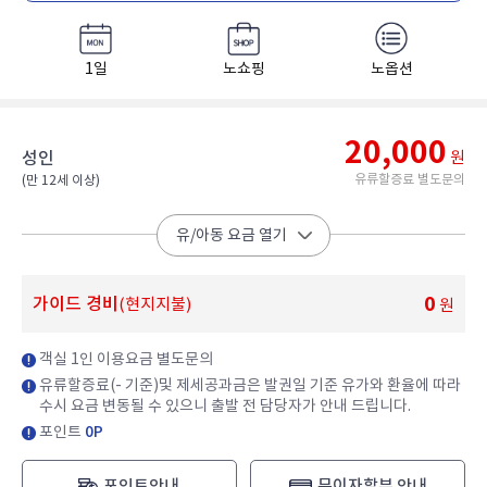
1일
노쇼핑
노옵션
20,000
성인
원
유류할증료 별도문의
(만 12세 이상)​
유/아동 요금 열기
0
가이드 경비
(현지지불)
원
객실 1인 이용요금 별도문의
유류할증료(- 기준)및 제세공과금은 발권일 기준 유가와 환율에 따라
수시 요금 변동될 수 있으니 출발 전 담당자가 안내 드립니다.
포인트
0P
포인트안내
무이자할부 안내