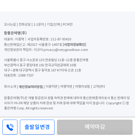
오시는길
전화상담
1:1문의
기업/단체
PC버전
참좋은여행(주)
대표자 : 이종혁│사업자등록번호 : 211-87-93420
[사업자정보확인]
통신판매업신고 : 제2017-서울중구-1407호
개인정보관리 책임자 : 이규식 privacy@verygoodtour.com
서울특별시 중구 서소문로 135 연호빌딩 11층~12층 참좋은여행
부산광역시 동구 중앙대로 192 한국교직원공제회 10층
대구 • 경북 대구광역시 중구 동덕로 167 KT타워 신관 11층
대표전화 :
1588-7557
개인정보처리방침
회사소개
이용약관
여행약관
여행자보험
고객센터
참좋은여행(주)은 개별 항공권과 호텔 숙박권 판매에 대하여 통신판매중개자로서 통신 판매의 당
사자가 아니며 해당 상품의 거래 정보 및 거래 등에 대해 책임을 지지 않습니다. Copyright ⓒ 참
좋은여행 Corp. All rights reserved.
예약마감
출발일변경