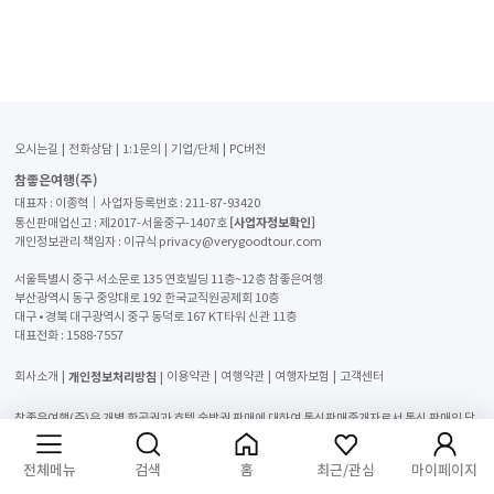
오시는길
전화상담
1:1문의
기업/단체
PC버전
참좋은여행(주)
대표자 : 이종혁│사업자등록번호 : 211-87-93420
[사업자정보확인]
통신판매업신고 : 제2017-서울중구-1407호
개인정보관리 책임자 : 이규식 privacy@verygoodtour.com
서울특별시 중구 서소문로 135 연호빌딩 11층~12층 참좋은여행
부산광역시 동구 중앙대로 192 한국교직원공제회 10층
대구 • 경북 대구광역시 중구 동덕로 167 KT타워 신관 11층
대표전화 :
1588-7557
개인정보처리방침
회사소개
이용약관
여행약관
여행자보험
고객센터
참좋은여행(주)은 개별 항공권과 호텔 숙박권 판매에 대하여 통신판매중개자로서 통신 판매의 당
사자가 아니며 해당 상품의 거래 정보 및 거래 등에 대해 책임을 지지 않습니다. Copyright ⓒ 참
좋은여행 Corp. All rights reserved.
전체메뉴
검색
홈
최근/관심
마이페이지