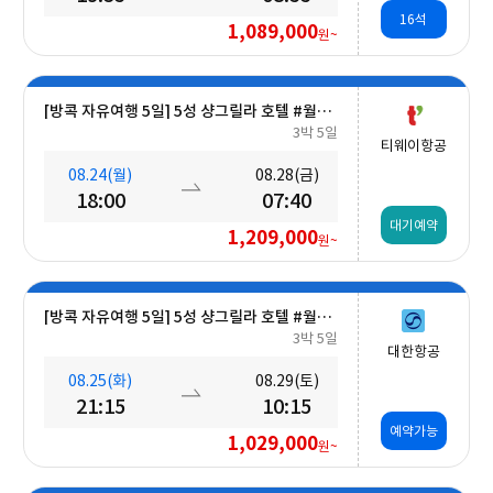
16석
1,089,000
원~
[방콕 자유여행 5일] 5성 샹그릴라 호텔 #월드체인 #차오프라야강변 #조식포함 #호캉스 #도심접근성
3박 5일
티웨이항공
08.24(월)
08.28(금)
18:00
07:40
대기예약
1,209,000
원~
[방콕 자유여행 5일] 5성 샹그릴라 호텔 #월드체인 #차오프라야강변 #조식포함 #호캉스 #도심접근성
3박 5일
대한항공
08.25(화)
08.29(토)
21:15
10:15
예약가능
1,029,000
원~