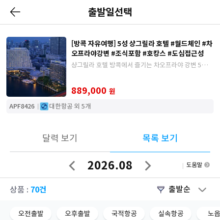
출발일선택
[방콕 자유여행] 5성 샹그릴라 호텔 #월드체인 #차
오프라야강변 #조식포함 #호캉스 #도심접근성
샹그릴라 호텔 방콕에서 즐기는 차오프라야 강변 5성
월드체인 숙박과 항공이 포함된 방콕 에어텔 자유여행
상품
889,000
원
APF8426
대한항공 외 5개
달력 보기
목록 보기
2026.08
도움말
이
다
전
음
달
달
70건
출발순
상품 :
오전출발
오후출발
국적항공
실속항공
노