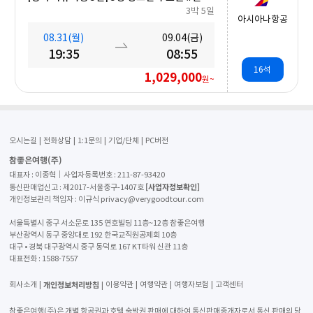
3박 5일
아시아나항공
08.31(월)
09.04(금)
19:35
08:55
16석
1,029,000
원~
오시는길
전화상담
1:1문의
기업/단체
PC버전
참좋은여행(주)
대표자 : 이종혁│사업자등록번호 : 211-87-93420
[사업자정보확인]
통신판매업신고 : 제2017-서울중구-1407호
개인정보관리 책임자 : 이규식 privacy@verygoodtour.com
서울특별시 중구 서소문로 135 연호빌딩 11층~12층 참좋은여행
부산광역시 동구 중앙대로 192 한국교직원공제회 10층
대구 • 경북 대구광역시 중구 동덕로 167 KT타워 신관 11층
대표전화 :
1588-7557
개인정보처리방침
회사소개
이용약관
여행약관
여행자보험
고객센터
참좋은여행(주)은 개별 항공권과 호텔 숙박권 판매에 대하여 통신판매중개자로서 통신 판매의 당