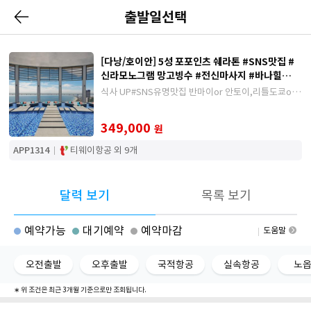
출발일선택
[다낭/호이안] 5성 포포인츠 쉐라톤 #SNS맛집 #
신라모노그램 망고빙수 #전신마사지 #바나힐
4/5/6일
식사 UP#SNS유명맛집 반마이or 안토이,리틀도쿄or
포시즌, 템하이산(다금바리회+씨푸드), 망고빙수#진지
한정식, #월드체인호텔#전신마사지#오전반나절 자유1
349,000
원
회
APP1314
티웨이항공 외 9개
달력 보기
목록 보기
예약가능
대기예약
예약마감
도움말
오전출발
오후출발
국적항공
실속항공
노
∗ 위 조건은 최근 3개월 기준으로만 조회됩니다.