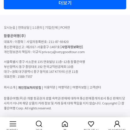
더보기
오시는길
전화상담
1:1문의
기업/단체
PC버전
참좋은여행(주)
대표자 : 이종혁│사업자등록번호 : 211-87-93420
[사업자정보확인]
통신판매업신고 : 제2017-서울중구-1407호
개인정보관리 책임자 : 이규식 privacy@verygoodtour.com
서울특별시 중구 서소문로 135 연호빌딩 11층~12층 참좋은여행
부산광역시 동구 중앙대로 192 한국교직원공제회 10층
대구 • 경북 대구광역시 중구 동덕로 167 KT타워 신관 11층
대표전화 :
1588-7557
개인정보처리방침
회사소개
이용약관
여행약관
여행자보험
고객센터
참좋은여행(주)은 개별 항공권과 호텔 숙박권 판매에 대하여 통신판매중개자로서 통신 판매의 당
사자가 아니며 해당 상품의 거래 정보 및 거래 등에 대해 책임을 지지 않습니다. Copyright ⓒ 참
좋은여행 Corp. All rights reserved.