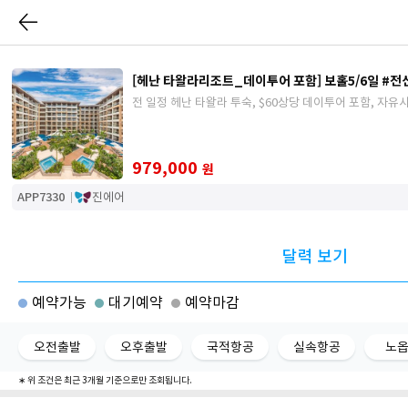
[헤난 타왈라리조트_데이투어 포함] 보홀5/6일 #
전 일정 헤난 타왈라 투숙, $60상당 데이투어 포함, 자
979,000
원
APP7330
진에어
달력 보기
예약가능
대기예약
예약마감
오전출발
오후출발
국적항공
실속항공
노
∗ 위 조건은 최근 3개월 기준으로만 조회됩니다.