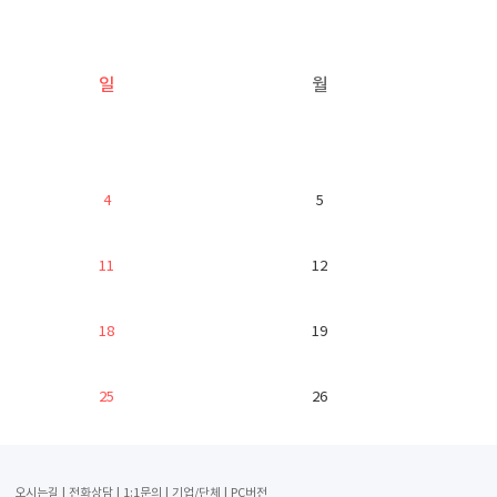
일
월
4
5
11
12
18
19
25
26
오시는길
전화상담
1:1문의
기업/단체
PC버전