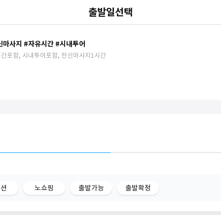
출발일선택
전신마사지 #자유시간 #시내투어
유시간포함, 시내투어포함, 전신마사지1시간
옵션
노쇼핑
출발가능
출발확정