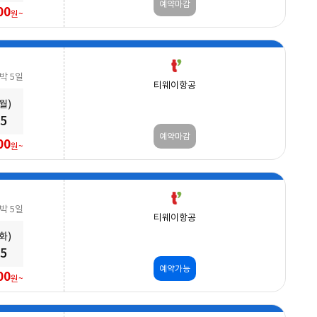
예약마감
00
원~
3박 5일
티웨이항공
(월)
25
예약마감
00
원~
3박 5일
티웨이항공
(화)
25
예약가능
00
원~