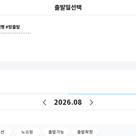
출발일선택
여행 #밤출발
 관광지 (야류/지우펀/단수이/스펀/야시장) ********************
2026.08
이
다
전
음
달
달
옵션
노쇼핑
출발가능
출발확정