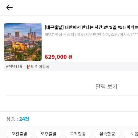
[대구출발] 대만에서 만나는 시간 3박5일 #5대미식
BEST 핵심
629,000
원
APP9119
티웨이항공
달력 보기
24건
상품 :
오전출발
오후출발
국적항공
실속항공
노