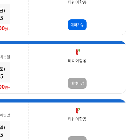
티웨이항공
(금)
25
예약가능
00
원~
3박 5일
티웨이항공
(토)
25
예약마감
00
원~
3박 5일
티웨이항공
(일)
25