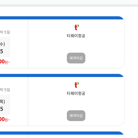
3박 5일
티웨이항공
(수)
25
예약마감
00
원~
3박 5일
티웨이항공
(목)
25
예약마감
00
원~