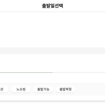
출발일선택
옵션
노쇼핑
출발가능
출발확정