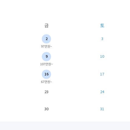
금
토
2
3
97만원~
9
10
107만원~
16
17
67만원~
23
24
30
31