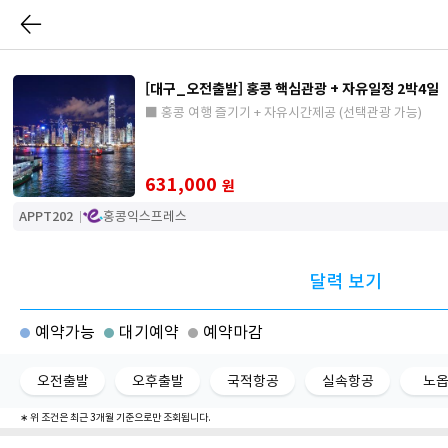
[대구_오전출발] 홍콩 핵심관광 + 자유일정 2박4일
■ 홍콩 여행 즐기기 + 자유시간제공 (선택관광 가능)
631,000
원
APPT202
홍콩익스프레스
달력 보기
예약가능
대기예약
예약마감
오전출발
오후출발
국적항공
실속항공
노
∗ 위 조건은 최근 3개월 기준으로만 조회됩니다.