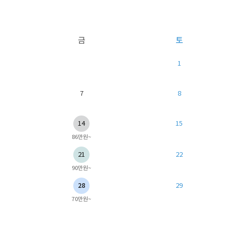
금
토
1
7
8
14
15
86만원~
21
22
90만원~
28
29
70만원~