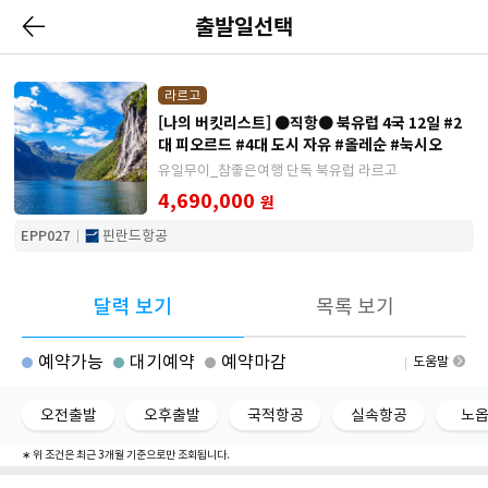
출발일선택
라르고
[나의 버킷리스트] ●직항● 북유럽 4국 12일 #2
대 피오르드 #4대 도시 자유 #올레순 #눅시오
유일무이_참좋은여행 단독 북유럽 라르고
4,690,000
원
EPP027
핀란드항공
달력 보기
목록 보기
예약가능
대기예약
예약마감
도움말
오전출발
오후출발
국적항공
실속항공
노
∗ 위 조건은 최근 3개월 기준으로만 조회됩니다.