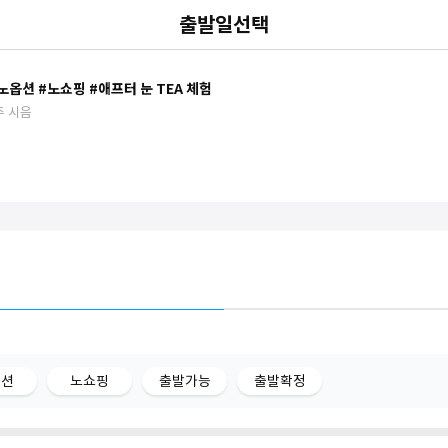
출발일선택
옵션 #노쇼핑 #애프터 눈 TEA 체험
흑맥주 시음
옵션
노쇼핑
출발가능
출발확정