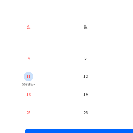
일
월
4
5
11
12
569만원~
18
19
25
26