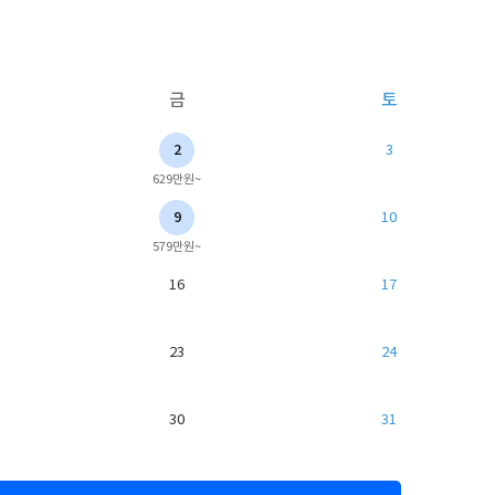
금
토
2
3
629만원~
9
10
579만원~
16
17
23
24
30
31