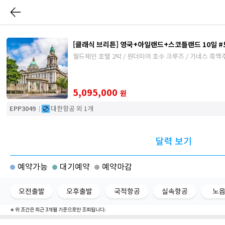
[클래식 브리튼] 영국+아일랜드+스코틀랜드 10일 #노
월드체인 호텔 2박 / 원더미어 호수 크루즈 / 기네스 
5,095,000
원
EPP3049
대한항공 외 1개
달력 보기
예약가능
대기예약
예약마감
오전출발
오후출발
국적항공
실속항공
노
∗ 위 조건은 최근 3개월 기준으로만 조회됩니다.