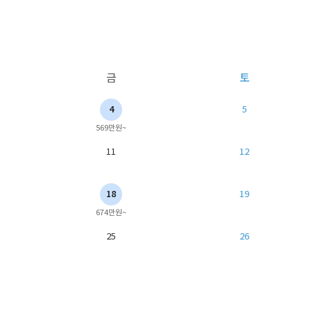
금
토
4
5
569만원~
11
12
18
19
674만원~
25
26