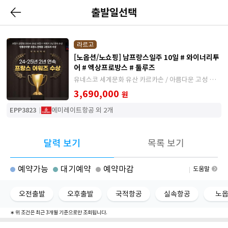
출발일선택
라르고
[노옵션/노쇼핑] 남프랑스일주 10일 # 와이너리투
어 # 엑상프로방스 # 툴루즈
유네스코 세계문화 유산 카르카손 / 아름다운 고성 쉬농
소 / 아름다운 남부 도시 아를 그리고 에즈
3,690,000
원
EPP3823
에미레이트항공 외 2개
달력 보기
목록 보기
예약가능
대기예약
예약마감
도움말
오전출발
오후출발
국적항공
실속항공
노
∗ 위 조건은 최근 3개월 기준으로만 조회됩니다.