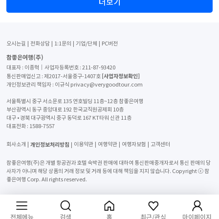
더보기
오시는길
전화상담
1:1문의
기업/단체
PC버전
참좋은여행(주)
대표자 : 이종혁│사업자등록번호 : 211-87-93420
[사업자정보확인]
통신판매업신고 : 제2017-서울중구-1407호
개인정보관리 책임자 : 이규식 privacy@verygoodtour.com
서울특별시 중구 서소문로 135 연호빌딩 11층~12층 참좋은여행
부산광역시 동구 중앙대로 192 한국교직원공제회 10층
대구 • 경북 대구광역시 중구 동덕로 167 KT타워 신관 11층
대표전화 :
1588-7557
개인정보처리방침
회사소개
이용약관
여행약관
여행자보험
고객센터
참좋은여행(주)은 개별 항공권과 호텔 숙박권 판매에 대하여 통신판매중개자로서 통신 판매의 당
사자가 아니며 해당 상품의 거래 정보 및 거래 등에 대해 책임을 지지 않습니다. Copyright ⓒ 참
좋은여행 Corp. All rights reserved.
전체메뉴
검색
홈
최근/관심
마이페이지