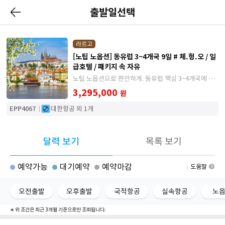
출발일선택
라르고
[노팁 노옵션] 동유럽 3~4개국 9일 # 체.헝.오 / 일
급호텔 / 패키지 속 자유
노팁 노옵션으로 편안하게. 동유럽 핵심 3~4개국에 꼭
봐야할 소도시까지 즐기는 여정
3,295,000
원
EPP4067
대한항공 외 1개
달력 보기
목록 보기
예약가능
대기예약
예약마감
도움말
오전출발
오후출발
국적항공
실속항공
노
∗ 위 조건은 최근 3개월 기준으로만 조회됩니다.