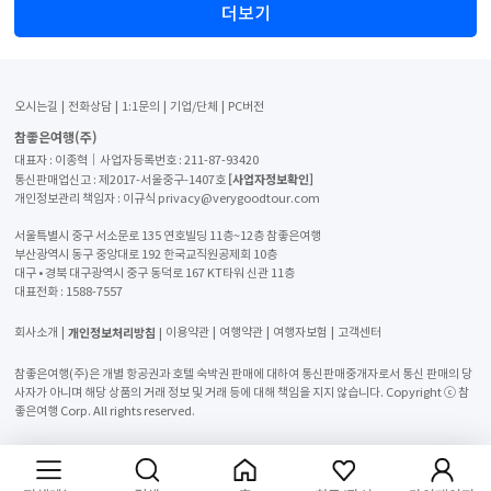
더보기
오시는길
전화상담
1:1문의
기업/단체
PC버전
참좋은여행(주)
대표자 : 이종혁│사업자등록번호 : 211-87-93420
[사업자정보확인]
통신판매업신고 : 제2017-서울중구-1407호
개인정보관리 책임자 : 이규식 privacy@verygoodtour.com
서울특별시 중구 서소문로 135 연호빌딩 11층~12층 참좋은여행
부산광역시 동구 중앙대로 192 한국교직원공제회 10층
대구 • 경북 대구광역시 중구 동덕로 167 KT타워 신관 11층
대표전화 :
1588-7557
개인정보처리방침
회사소개
이용약관
여행약관
여행자보험
고객센터
참좋은여행(주)은 개별 항공권과 호텔 숙박권 판매에 대하여 통신판매중개자로서 통신 판매의 당
사자가 아니며 해당 상품의 거래 정보 및 거래 등에 대해 책임을 지지 않습니다. Copyright ⓒ 참
좋은여행 Corp. All rights reserved.