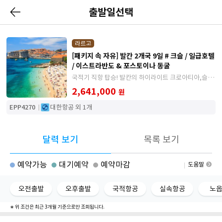
출발일선택
라르고
[패키지 속 자유] 발칸 2개국 9일 # 크슬 / 일급호텔
/ 이스트라반도 & 포스토이나 동굴
국적기 직항 탑승! 발칸의 하이라이트 크로아티아,슬로
베니아만 찬찬히 보는 일정
2,641,000
원
EPP4270
대한항공 외 1개
달력 보기
목록 보기
예약가능
대기예약
예약마감
도움말
오전출발
오후출발
국적항공
실속항공
노
∗ 위 조건은 최근 3개월 기준으로만 조회됩니다.