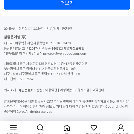
더보기
오시는길
전화상담
1:1문의
기업/단체
PC버전
참좋은여행(주)
대표자 : 이종혁│사업자등록번호 : 211-87-93420
[사업자정보확인]
통신판매업신고 : 제2017-서울중구-1407호
개인정보관리 책임자 : 이규식 privacy@verygoodtour.com
서울특별시 중구 서소문로 135 연호빌딩 11층~12층 참좋은여행
부산광역시 동구 중앙대로 192 한국교직원공제회 10층
대구 • 경북 대구광역시 중구 동덕로 167 KT타워 신관 11층
대표전화 :
1588-7557
개인정보처리방침
회사소개
이용약관
여행약관
여행자보험
고객센터
참좋은여행(주)은 개별 항공권과 호텔 숙박권 판매에 대하여 통신판매중개자로서 통신 판매의 당
사자가 아니며 해당 상품의 거래 정보 및 거래 등에 대해 책임을 지지 않습니다. Copyright ⓒ 참
좋은여행 Corp. All rights reserved.