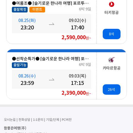
●여룸조● [슬기로운 한나라 여행] 포르투갈 일주 9일 #노쇼핑 #리스본IN-포르투OUT #렐루서점, 와이너리,
6박 9일
출발확정
이벤트
터키항공
08.25(화)
09.02(수)
23:20
17:40
8석
2,590,000
원~
●선착순특가● [슬기로운 한나라 여행] 포르투갈 일주 9일 #아베이루 #코스타노바#렐루서점
6박 9일
출발가능
카타르항공
08.26(수)
09.03(목)
23:59
17:15
26석
2,390,000
원~
오시는길
전화상담
1:1문의
기업/단체
PC버전
참좋은여행(주)