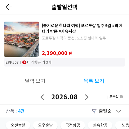
출발일선택
[슬기로운 한나라 여행] 포르투갈 일주 9일 #와이
너리 방문 #자유시간
포르투갈 최적의 동선, 노쇼핑 한나라 일주
2,390,000
원
EPP507
터키항공 외 3개
달력 보기
목록 보기
2026.08
도움말
이
다
전
음
달
달
4건
출발순
상품 :
오전출발
오후출발
국적항공
실속항공
노