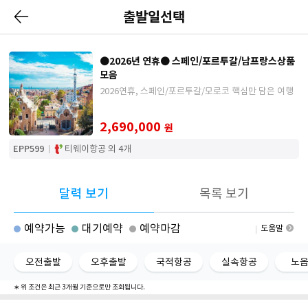
출발일선택
●2026년 연휴● 스페인/포르투갈/남프랑스상품
모음
2026연휴, 스페인/포르투갈/모로코 핵심만 담은 여행
2,690,000
원
EPP599
티웨이항공 외 4개
달력 보기
목록 보기
예약가능
대기예약
예약마감
도움말
오전출발
오후출발
국적항공
실속항공
노
∗ 위 조건은 최근 3개월 기준으로만 조회됩니다.