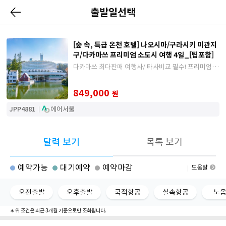
출발일선택
[숲 속, 특급 온천 호텔] 나오시마/구라시키 미관지
구/다카마쓰 프리미엄 소도시 여행 4일_[팁포함]
다카마쓰 최다판매 여행사/ 타사비교 필수! 프리미엄 일
정 (레오마노모리 특급 온천+날짜에 따라 실내수영장/
가이드&기사 경비 포함/ 전 일정 트윈룸/ 나오시마 전
849,000
원
용버스 운영/ 오카
JPP4881
에어서울
달력 보기
목록 보기
예약가능
대기예약
예약마감
도움말
오전출발
오후출발
국적항공
실속항공
노
∗ 위 조건은 최근 3개월 기준으로만 조회됩니다.