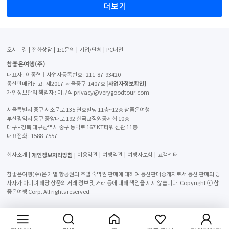
더보기
오시는길
전화상담
1:1문의
기업/단체
PC버전
참좋은여행(주)
대표자 : 이종혁│사업자등록번호 : 211-87-93420
[사업자정보확인]
통신판매업신고 : 제2017-서울중구-1407호
개인정보관리 책임자 : 이규식 privacy@verygoodtour.com
서울특별시 중구 서소문로 135 연호빌딩 11층~12층 참좋은여행
부산광역시 동구 중앙대로 192 한국교직원공제회 10층
대구 • 경북 대구광역시 중구 동덕로 167 KT타워 신관 11층
대표전화 :
1588-7557
개인정보처리방침
회사소개
이용약관
여행약관
여행자보험
고객센터
참좋은여행(주)은 개별 항공권과 호텔 숙박권 판매에 대하여 통신판매중개자로서 통신 판매의 당
사자가 아니며 해당 상품의 거래 정보 및 거래 등에 대해 책임을 지지 않습니다. Copyright ⓒ 참
좋은여행 Corp. All rights reserved.