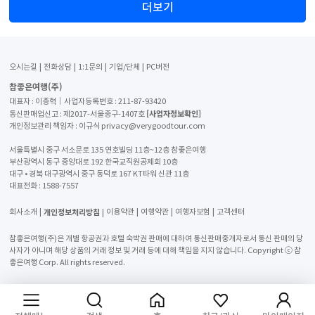
더보기
오시는길
전화상담
1:1문의
기업/단체
PC버전
참좋은여행(주)
대표자 : 이종혁│사업자등록번호 : 211-87-93420
[사업자정보확인]
통신판매업신고 : 제2017-서울중구-1407호
개인정보관리 책임자 : 이규식 privacy@verygoodtour.com
서울특별시 중구 서소문로 135 연호빌딩 11층~12층 참좋은여행
부산광역시 동구 중앙대로 192 한국교직원공제회 10층
대구 • 경북 대구광역시 중구 동덕로 167 KT타워 신관 11층
대표전화 :
1588-7557
개인정보처리방침
회사소개
이용약관
여행약관
여행자보험
고객센터
참좋은여행(주)은 개별 항공권과 호텔 숙박권 판매에 대하여 통신판매중개자로서 통신 판매의 당
사자가 아니며 해당 상품의 거래 정보 및 거래 등에 대해 책임을 지지 않습니다. Copyright ⓒ 참
좋은여행 Corp. All rights reserved.