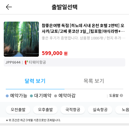
출발일선택
참좋은여행 독점 [히노데 시내 온천 호텔 2연박] 오
사카/교토/고베 롯코산 3일_[팁포함/야식라멘+무
제한 생맥주/하이볼/사케]
좋은 후기가 증명합니다. 상품평 1000개! / 현지 추가요
금 없는 깔끔한 상품/ 베테랑 가이드 동행 / 시내 중심가
천연온천 호텔 2연박
599,000
원
JPP6644
티웨이항공
달력 보기
목록 보기
예약가능
대기예약
예약마감
도움말
오전출발
오후출발
국적항공
실속항공
노
∗ 위 조건은 최근 3개월 기준으로만 조회됩니다.