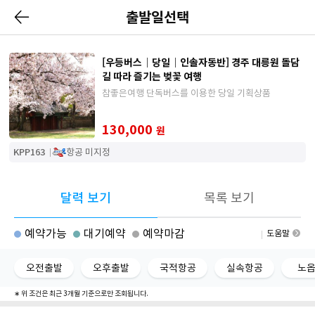
출발일선택
[우등버스｜당일｜인솔자동반] 경주 대릉원 돌담
길 따라 즐기는 벚꽃 여행
참좋은여행 단독버스를 이용한 당일 기획상품
130,000
원
KPP163
항공 미지정
달력 보기
목록 보기
예약가능
대기예약
예약마감
도움말
오전출발
오후출발
국적항공
실속항공
노
∗ 위 조건은 최근 3개월 기준으로만 조회됩니다.