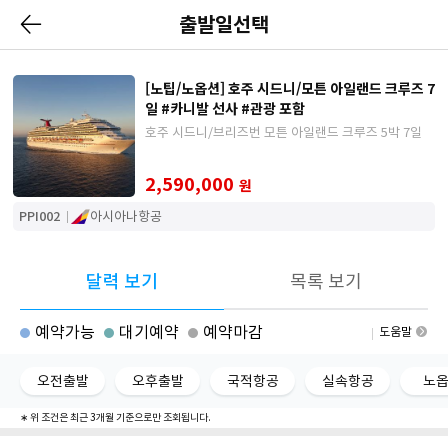
출발일선택
[노팁/노옵션] 호주 시드니/모튼 아일랜드 크루즈 7
일 #카니발 선사 #관광 포함
호주 시드니/브리즈번 모튼 아일랜드 크루즈 5박 7일
2,590,000
원
PPI002
아시아나항공
달력 보기
목록 보기
예약가능
대기예약
예약마감
도움말
오전출발
오후출발
국적항공
실속항공
노
∗ 위 조건은 최근 3개월 기준으로만 조회됩니다.