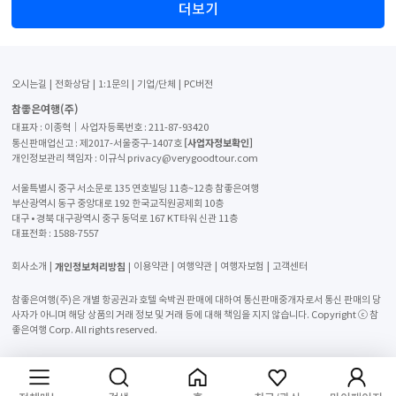
더보기
오시는길
전화상담
1:1문의
기업/단체
PC버전
참좋은여행(주)
대표자 : 이종혁│사업자등록번호 : 211-87-93420
[사업자정보확인]
통신판매업신고 : 제2017-서울중구-1407호
개인정보관리 책임자 : 이규식 privacy@verygoodtour.com
서울특별시 중구 서소문로 135 연호빌딩 11층~12층 참좋은여행
부산광역시 동구 중앙대로 192 한국교직원공제회 10층
대구 • 경북 대구광역시 중구 동덕로 167 KT타워 신관 11층
대표전화 :
1588-7557
개인정보처리방침
회사소개
이용약관
여행약관
여행자보험
고객센터
참좋은여행(주)은 개별 항공권과 호텔 숙박권 판매에 대하여 통신판매중개자로서 통신 판매의 당
사자가 아니며 해당 상품의 거래 정보 및 거래 등에 대해 책임을 지지 않습니다. Copyright ⓒ 참
좋은여행 Corp. All rights reserved.