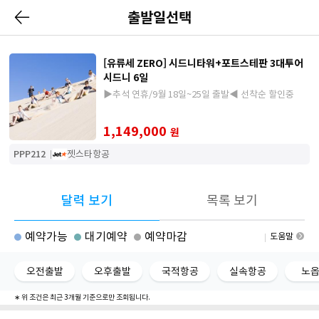
출발일선택
[유류세 ZERO] 시드니타워+포트스테판 3대투어
시드니 6일
▶추석 연휴/9월 18일~25일 출발◀ 선착순 할인중
1,149,000
원
PPP212
젯스타항공
달력 보기
목록 보기
예약가능
대기예약
예약마감
도움말
오전출발
오후출발
국적항공
실속항공
노
∗ 위 조건은 최근 3개월 기준으로만 조회됩니다.