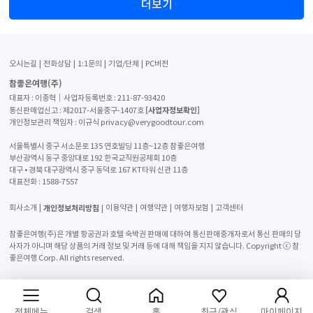
더보기
오시는길
전화상담
1:1문의
기업/단체
PC버전
참좋은여행(주)
대표자 : 이종혁│사업자등록번호 : 211-87-93420
[사업자정보확인]
통신판매업신고 : 제2017-서울중구-1407호
개인정보관리 책임자 : 이규식 privacy@verygoodtour.com
서울특별시 중구 서소문로 135 연호빌딩 11층~12층 참좋은여행
부산광역시 동구 중앙대로 192 한국교직원공제회 10층
대구 • 경북 대구광역시 중구 동덕로 167 KT타워 신관 11층
대표전화 :
1588-7557
개인정보처리방침
회사소개
이용약관
여행약관
여행자보험
고객센터
참좋은여행(주)은 개별 항공권과 호텔 숙박권 판매에 대하여 통신판매중개자로서 통신 판매의 당
사자가 아니며 해당 상품의 거래 정보 및 거래 등에 대해 책임을 지지 않습니다. Copyright ⓒ 참
좋은여행 Corp. All rights reserved.
전체메뉴
검색
홈
최근/관심
마이페이지