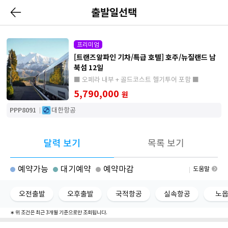
출발일선택
프리미엄
[트랜즈알파인 기차/특급 호텔] 호주/뉴질랜드 남
북섬 12일
■ 오페라 내부 + 골드코스트 헬기투어 포함 ■
5,790,000
원
PPP8091
대한항공
달력 보기
목록 보기
예약가능
대기예약
예약마감
도움말
오전출발
오후출발
국적항공
실속항공
노
∗ 위 조건은 최근 3개월 기준으로만 조회됩니다.