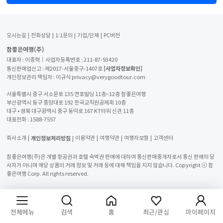
오시는길
전화상담
1:1문의
기업/단체
PC버전
참좋은여행(주)
대표자 : 이종혁│사업자등록번호 : 211-87-93420
[사업자정보확인]
통신판매업신고 : 제2017-서울중구-1407호
개인정보관리 책임자 : 이규식 privacy@verygoodtour.com
서울특별시 중구 서소문로 135 연호빌딩 11층~12층 참좋은여행
부산광역시 동구 중앙대로 192 한국교직원공제회 10층
대구 • 경북 대구광역시 중구 동덕로 167 KT타워 신관 11층
대표전화 :
1588-7557
개인정보처리방침
회사소개
이용약관
여행약관
여행자보험
고객센터
참좋은여행(주)은 개별 항공권과 호텔 숙박권 판매에 대하여 통신판매중개자로서 통신 판매의 당
사자가 아니며 해당 상품의 거래 정보 및 거래 등에 대해 책임을 지지 않습니다. Copyright ⓒ 참
좋은여행 Corp. All rights reserved.
전체메뉴
검색
홈
최근/관심
마이페이지