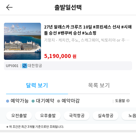
출발일선택
27년 알래스카 크루즈 10일 #프린세스 선사 #시애
틀 승선 #밴쿠버 승선 #노쇼핑
기항지 - 케치칸, 주노, 스캐그웨이, 빅토리아 or 주노,
스캐그웨이, 케치칸
5,190,000
원
UPI001
대한항공
달력 보기
목록 보기
예약가능
대기예약
예약마감
도움말
오전출발
오후출발
국적항공
실속항공
노
∗ 위 조건은 최근 3개월 기준으로만 조회됩니다.