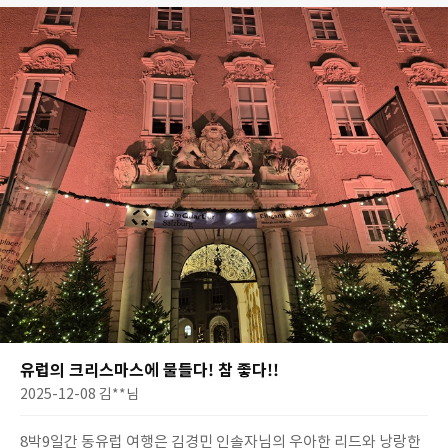
는 기대감 약간있었고요~ 위에..
유럽의 크리스마스에 물들다! 참 좋다!!
2025-12-08
김**
님
8박9일간 동유럽 여행은 김경민 인솔자님의 우아한 리드와 낭랑한