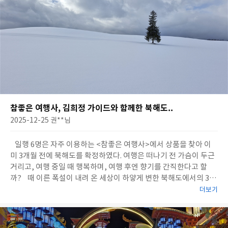
참좋은 여행사, 김희정 가이드와 함께한 북해도..
2025-12-25
권**
님
일행 6명은 자주 이용하는 <참좋은 여행사>에서 상품을 찾아 이
미 3개월 전에 북해도를 확정하였다. 여행은 떠나기 전 가슴이 두근
거리고, 여행 중일 때 행복하며, 여행 후엔 향기를 간직한다고 할
까? 때 이른 폭설이 내려 온 세상이 하얗게 변한 북해도에서의 3박
4일은, 그 자체로 겨울 여행의 낭만과 백미를 모두 담아낸 생의 소중
더보기
한 시간이었다. 인천공항을 출발해 치토세공항에 도착한 순간부터
귀국 비행기에 오르기까지, 여행 전반을 이끈 <참좋은여행사>의 완
성도 높은 일..