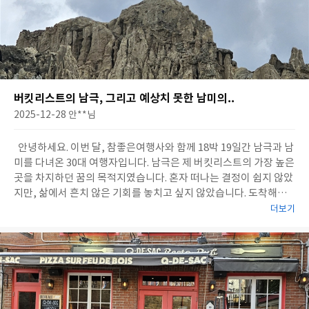
버킷리스트의 남극, 그리고 예상치 못한 남미의..
2025-12-28
안**
님
안녕하세요. 이번 달, 참좋은여행사와 함께 18박 19일간 남극과 남
미를 다녀온 30대 여행자입니다. 남극은 제 버킷리스트의 가장 높은
곳을 차지하던 꿈의 목적지였습니다. 혼자 떠나는 결정이 쉽지 않았
지만, 삶에서 흔치 않은 기회를 놓치고 싶지 않았습니다. 도착해보
니 주로 부부 동반 여행객이 많아 겉돌 것을 걱정했으나, 대자연 앞
더보기
에서 마음이 열린 덕분인지 자연스레 어우러질 수 있었습니다. 남극
만을 바라보고 떠난 길이었지만 그 여정에서 만난 파타고니아의 거
친 아름다움과 우유니의 비..