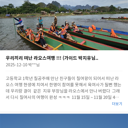
우리끼리 떠난 라오스여행 !!! (가이드 박지유님..
2025-12-10
박**
님
고등학교 1학년 칠공주때 만난 친구들이 칠여왕이 되어서 떠난 라
오스 여행 현생에 치여서 한명이 참여를 못해서 육여사가 될뻔 했는
데 우리랑 결이 같은 지유 부장님을 라오스에서 만나 버렸다 그래
서 다시 칠여사의 여행이 완성 ㅋㅋㅋ 11월 15일 ~ 11월 20일 4박 6
일의 일정 [ 1일차 ] 밤비행기에서 내려 공항에서 만나 박지유 가
더보기
이드님 첫인사 나눠보고 어? 우리 과다 ㅎㅎ 역시 나의 사람보는 눈
죽지 않았어 이번에도 15kg에 캐리어를 맞춰야 해서 힘들었다. 그
래도..