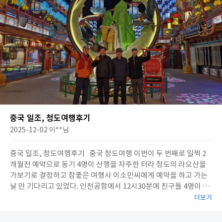
중국 일조, 청도여행후기
2025-12-02
이**
님
중국 일조, 청도여행후기 중국 청도여행 이번이 두 번째로 일찍 2
개월전 예약으로 동기 4명이 산행을 자주한 터라 청도의 라오산을
가보기로 결정하고 참좋은 여행사 이소민씨에게 예약을 하고 가는
날 만 기다리고 있었다. 인천공항에서 12시30분에 친구들 4명이 만
나 여유롭고 순탄한 여행의 서막 알린다. 점심을 공항에서 먹고 중국
더보기
산동항공을 타고 행복한 여행이 시작되었다. 청도에 도착한 후 인
상 좋은 가이드 최인철 (남) CUI REN ZHE 와 미팅후 2시간30분의