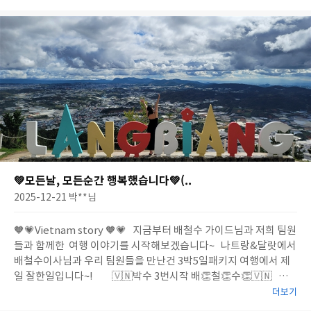
네요.. 우선 김태민(아더) 가이드님에게 감사를 드립니다. 긴 일정
을 하나하나 세심하게 리딩해주시고, 시간, 일정을 적절하게 배려
하여 피곤..
💚모든날, 모든순간 행복했습니다💚(..
2025-12-21
박**
님
🧡💗Vietnam story 🧡💗 지금부터 배철수 가이드님과 저희 팀원
들과 함께한 여행 이야기를 시작해보겠습니다~ 나트랑&달랏에서
배철수이사님과 우리 팀원들을 만난건 3박5일패키지 여행에서 제
일 잘한일입니다~! 🇻🇳박수 3번시작 배👏철👏수👏🇻🇳 팀
구호가 아직도 맴도는건 아마도 배철수 이사님께서 3박5일을 행복
더보기
하게 만들어주신 덕분입니다. 진짜 배철수씨가 오시는거 아니냐