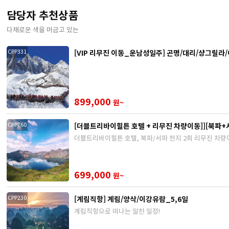
담당자 추천상품
다채로운 색을 머금고 있는
[VIP 리무진 이동_운남성일주] 곤명/대리/샹그릴라/
CPP331
899,000
원~
[더블트리바이힐튼 호텔 + 리무진 차량이동]][북파+
CPP760
더블트리바이힐튼 호텔, 북파/서파 천지 2회 리무진 차량
699,000
원~
[계림직항] 계림/양삭/이강유람_5,6일
CPP230
계림직항으로 떠나는 알찬 일정!