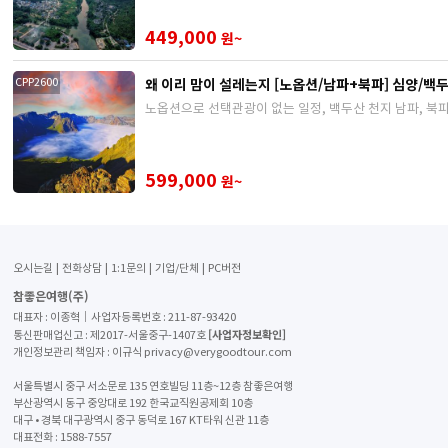
449,000
원~
왜 이리 맘이 설레는지 [노옵션/남파+북파] 심양/백두
CPP2600
노옵션으로 선택관광이 없는 일정, 백두산 천지 남파, 북파
599,000
원~
오시는길
전화상담
1:1문의
기업/단체
PC버전
참좋은여행(주)
대표자 : 이종혁│사업자등록번호 : 211-87-93420
[사업자정보확인]
통신판매업신고 : 제2017-서울중구-1407호
개인정보관리 책임자 : 이규식 privacy@verygoodtour.com
서울특별시 중구 서소문로 135 연호빌딩 11층~12층 참좋은여행
부산광역시 동구 중앙대로 192 한국교직원공제회 10층
대구 • 경북 대구광역시 중구 동덕로 167 KT타워 신관 11층
대표전화 :
1588-7557