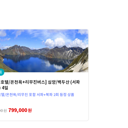
품
급호텔/온천욕+리무진버스] 심양/백두산 (서파
 4일
호텔/온천욕/리무진 포함 서파+북파 2회 등정 상품
799,000
원
00
원