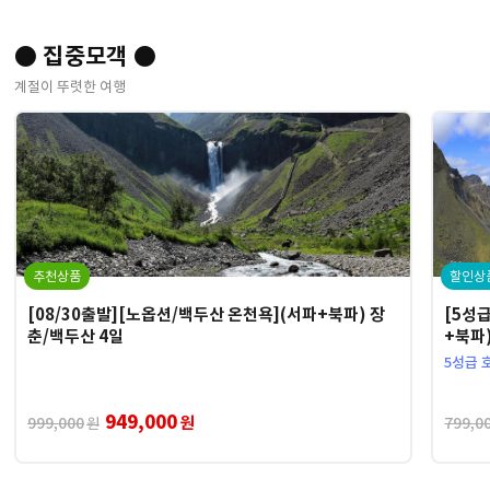
● 집중모객 ●
계절이 뚜렷한 여행
추천상품
할인상
[08/30출발][노옵션/백두산 온천욕](서파+북파) 장
[5성
춘/백두산 4일
+북파)
5성급 
949,000
원
999,000
799,0
원