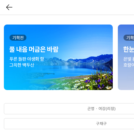
곤명 · 여강(리장)
구채구