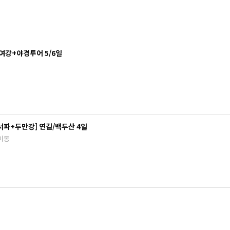
여강+야경투어 5/6일
서파+두만강] 연길/백두산 4일
이동