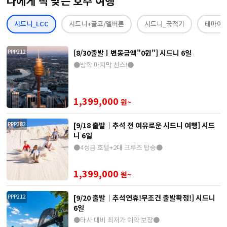
나에게 딱 맞는 호주 여행
시드니_LCC
시드니+골코/멜버른
시드니_국적기
테마여
[8/30출발ㅣ변동금액"0원"] 시드니 6일
PPP212
●방학 마지막 찬스!●
1,399,000
원~
[9/18 출발｜추석 전 여유로운 시드니 여행] 시드
PPP282
니 6일
●4성급 호텔+2대 크루즈 탑승●
1,399,000
원~
[9/20 출발｜추석연휴!무조건 출발확정!] 시드니
PPP212
6일
●타사 대비 최저가 예약 보장●