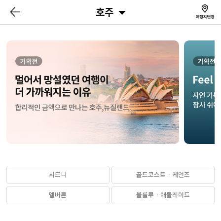
호주
시드니
골드코스트 · 케언즈
멜버른
울룰루 · 애들레이드