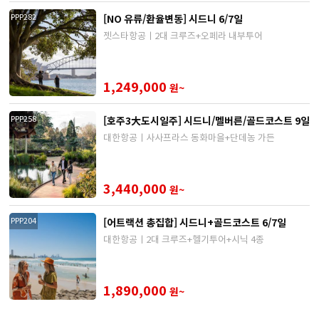
[NO 유류/환율변동] 시드니 6/7일
PPP282
젯스타항공ㅣ2대 크루즈+오페라 내부투어
1,249,000
원~
[호주3大도시일주] 시드니/멜버른/골드코스트 9일
PPP258
대한항공ㅣ사사프라스 동화마을+단데농 가든
3,440,000
원~
[어트랙션 총집합] 시드니+골드코스트 6/7일
PPP204
대한항공ㅣ2대 크루즈+헬기투어+시닉 4종
1,890,000
원~