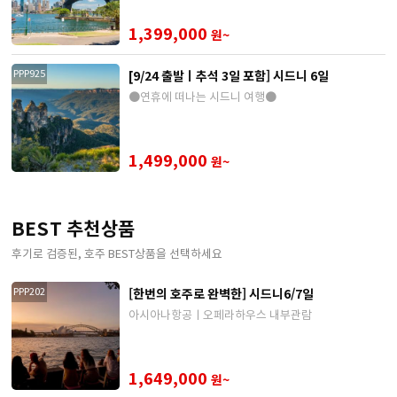
1,399,000
원~
[9/24 출발ㅣ추석 3일 포함] 시드니 6일
PPP925
●연휴에 떠나는 시드니 여행●
1,499,000
원~
BEST 추천상품
후기로 검증된, 호주 BEST상품을 선택하세요
[한번의 호주로 완벽한] 시드니6/7일
PPP202
아시아나항공ㅣ오페라하우스 내부관람
1,649,000
원~