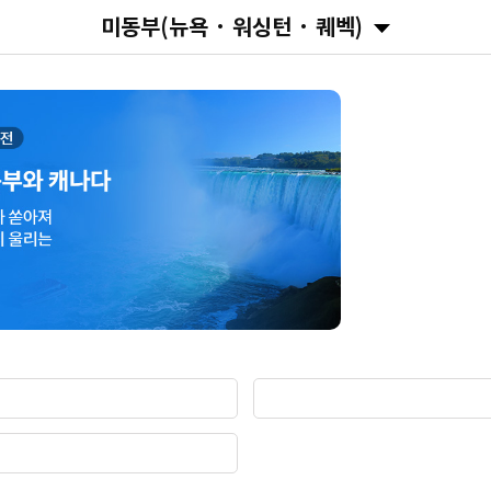
미동부(뉴욕 · 워싱턴 · 퀘벡)