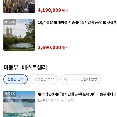
4,190,000
원~
10/4 출발 ●메이플 시즌● [실시간항공/덤보 선셋/
UPP3282
3,690,000
원~
미동부_베스트셀러
참좋은 단독
폭포전망 숙박
아이비리그 명문대 탐방
●추석연휴● [실시간항공/폭포뷰UP] 미동부캐나다 
UPP3982
트렌디하게 즐기는 미동부