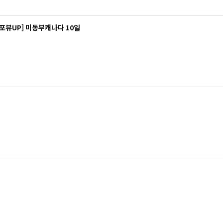
포뷰UP] 미동부캐나다 10일