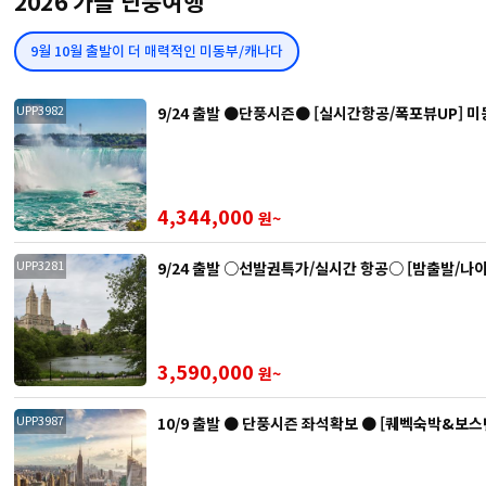
2026 가을 단풍여행
9월 10월 출발이 더 매력적인 미동부/캐나다
9/24 출발 ●단풍시즌● [실시간항공/폭포뷰UP] 
UPP3982
4,344,000
원~
9/24 출발 ○선발권특가/실시간 항공○ [밤출발/나
UPP3281
3,590,000
원~
10/9 출발 ● 단풍시즌 좌석확보 ● [퀘벡숙박&보스
UPP3987