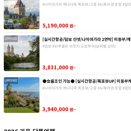
#나이아가라 캐나다측 폭포뷰/고층 #뉴욕야경 포함 #암트
5,190,000
원~
[실시간항공/덤보 선셋/나이아가라 2연박] 미동부/캐
UPP3282
#덤보 #브루클린 브릿지 도보투어(날짜별 상이)
3,831,000
원~
●女룸조인 가능● [실시간항공/폭포뷰UP] 미동부캐
UPP3982
#나이아가라 캐나다측 폭포뷰/고층 #뉴욕야경 포함 #암트
3,940,000
원~