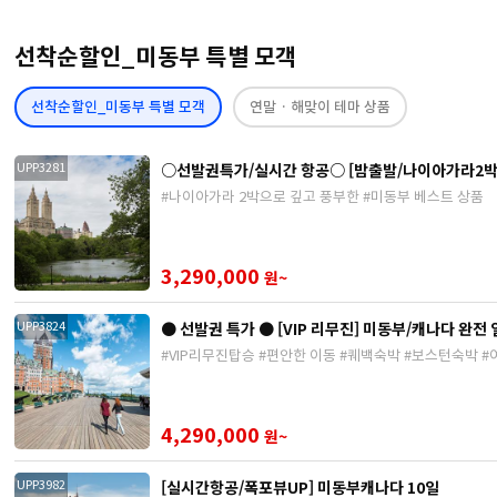
선착순할인_미동부 특별 모객
선착순할인_미동부 특별 모객
연말 · 해맞이 테마 상품
○선발권특가/실시간 항공○ [밤출발/나이아가라2박]
UPP3281
#나이아가라 2박으로 깊고 풍부한 #미동부 베스트 상품
3,290,000
원~
● 선발권 특가 ● [VIP 리무진] 미동부/캐나다 완전 
UPP3824
#VIP리무진탑승 #편안한 이동 #퀘백숙박 #보스턴숙박 
4,290,000
원~
[실시간항공/폭포뷰UP] 미동부캐나다 10일
UPP3982