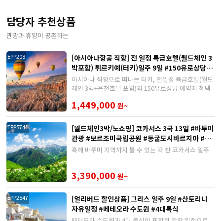
담당자 추천상품
관광과 휴양이 공존하는
[아시아나항공 직항] 전 일정 특급호텔(월드체인 3
EPP208
박포함) 튀르키예(터키)일주 9일 #150유로상당예
약자혜택, 11대특식
아시아나 직항으로 떠나는 터키, 전일정 특급호텔(월드
체인 3박+온천호텔 포함)과 150유로상당 예약자 혜택
1,449,000
원~
[월드체인3박/노쇼핑] 코카서스 3국 13일 #바투미
EPP5741
관광 #보르조미국립공원 #동굴도시바르지아 #인
솔가이드 동행
흑해 바투미 지역까지 볼 수 있는 꽉 찬 코카서스 일주
3,390,000
원~
[얼리버드 할인상품] 그리스 일주 9일 #산토리니
EPP2547
자유일정 #메테오라 수도원 #4대특식
메테오라 수도원과 4대 특식이 포함된 알찬 일정으로