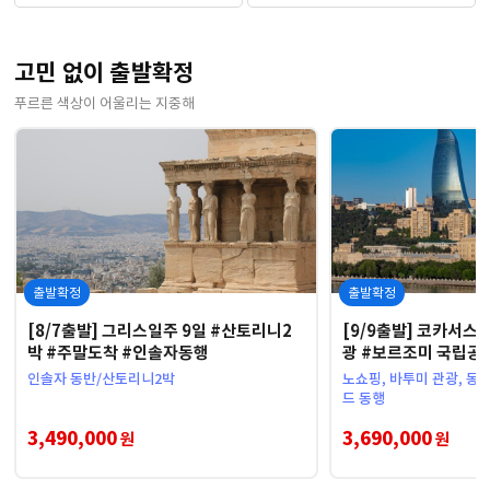
고민 없이 출발확정
푸르른 색상이 어울리는 지중해
출발확정
출발확정
[8/7출발] 그리스일주 9일 #산토리니2
[9/9출발] 코카서스 
박 #주말도착 #인솔자동행
광 #보르조미 국립공
가이드동행
인솔자 동반/산토리니2박
노쇼핑, 바투미 관광, 동
드 동행
3,490,000
3,690,000
원
원