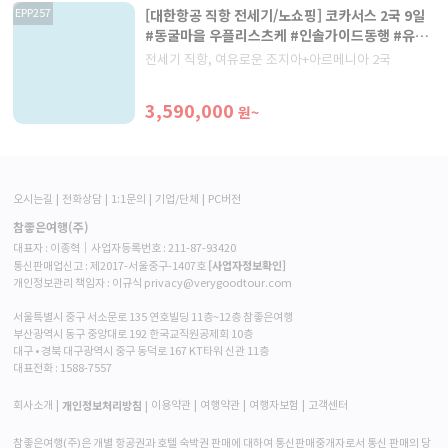
[대한항공 직항 전세기/노쇼핑] 코카서스 2국 9일
EPP257
#동굴마을 우플리스츠케 #인솔가이드동행 #유류
인상분없음
전세기 직항, 여유로운 조지아+아르메니아 2국
3,590,000
원~
오시는길
전화상담
1:1문의
기업/단체
PC버전
참좋은여행(주)
대표자 : 이종혁│사업자등록번호 : 211-87-93420
[사업자정보확인]
통신판매업신고 : 제2017-서울중구-1407호
개인정보관리 책임자 : 이규식 privacy@verygoodtour.com
서울특별시 중구 서소문로 135 연호빌딩 11층~12층 참좋은여행
부산광역시 동구 중앙대로 192 한국교직원공제회 10층
대구 • 경북 대구광역시 중구 동덕로 167 KT타워 신관 11층
대표전화 :
1588-7557
개인정보처리방침
회사소개
이용약관
여행약관
여행자보험
고객센터
참좋은여행(주)은 개별 항공권과 호텔 숙박권 판매에 대하여 통신판매중개자로서 통신 판매의 당