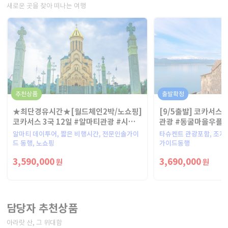
새로운 곳을 찾아 떠나는 여행
추천상품
출발확정
★최단경유시간★[월드체인2박/노쇼핑]
[9/5출발] 코카서스 
코카서스 3국 12일 #알마티관광 #시그
관광 #동굴마을우플
나기미니버스 #인솔가이드동행
레킹
알마티 데이투어, 짧은 비행시간, 전문인솔가이
타슈켄트 관광포함, 조지
드 동행, 노쇼핑
가이드동행
3,590,000
3,690,000
원
원
담당자 추천상품
아라랏 산, 그 위대함