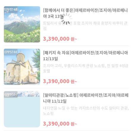
[함께여서 더 좋은]아제르바이잔/조지아/아르메니
EPP5741
아 3국 13일
트빌리시 유황온천 포함 조지아 최대 휴양지 바투미 관
광
3,390,000
원~
[패키지 속 자유]아제르바이잔/조지아/아르메니아
EPP5744
12/13일
조지아 고리, 우플리스치케 관광 노쇼핑, 전 일정 4성급
호텔
3,390,000
원~
[알마티관광/노쇼핑] 아제르바이잔/조지아/아르메
EPP5026
니아 11/12일
대자연을 느낄 수 있는 카자흐스탄의 수도 알미티 관광,
노쇼핑
3,390,000
원~