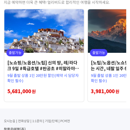
지금 예약하면 더욱 큰 혜택! 얼리버드로 합리적인 여행을 시작하세요.
출발가능
출발가능
[노쇼핑/노옵션/노팁] 신의 땅, 레/라다
[노팁/노옵션/노쇼핑
크 9일 #특급호텔 #판공초 #히말라야절
는 시간, 네팔 일주 6
경
선 2회
9월 출발 상품 1인 20만원 할인(예약 시 담당자
9월 출발 상품 1인 20만
확인 필수)
확인 필수)
5,681,000
3,981,000
원
원
오시는길
전화상담
1:1문의
기업/단체
PC버전
참좋은여행(주)