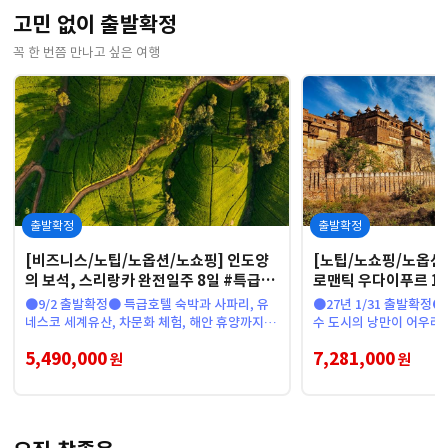
고민 없이 출발확정
꼭 한 번쯤 만나고 싶은 여행
출발확정
출발확정
[비즈니스/노팁/노옵션/노쇼핑] 인도양
[노팁/노쇼핑/노옵션]
의 보석, 스리랑카 완전일주 8일 #특급호
로맨틱 우다이푸르 10
텔 #코끼리사파리 #티팩토리
지스강 #타지마할 #
●9/2 출발확정● 특급호텔 숙박과 사파리, 유
●27년 1/31 출발확정●
네스코 세계유산, 차문화 체험, 해안 휴양까지 모
수 도시의 낭만이 어우러
두 담아낸 상품
주
5,490,000
7,281,000
원
원