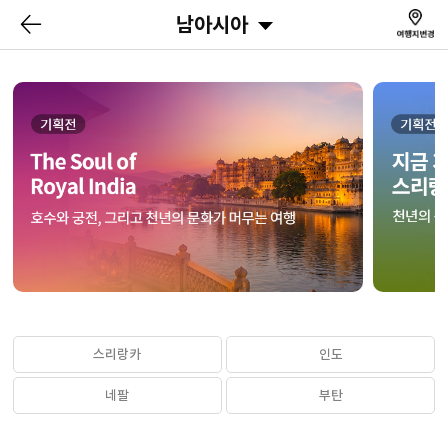
남아시아
스리랑카
인도
네팔
부탄