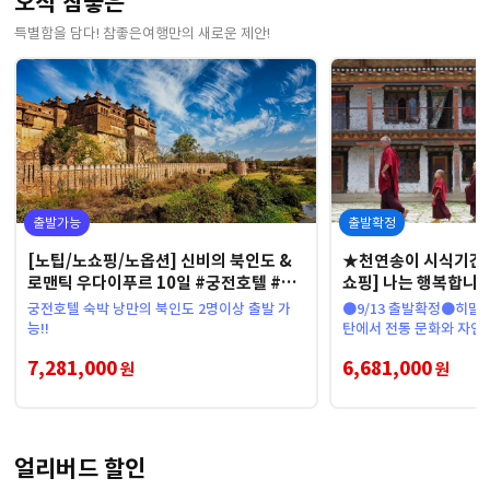
오직 참좋은
특별함을 담다! 참좋은여행만의 새로운 제안!
출발가능
출발확정
[노팁/노쇼핑/노옵션] 신비의 북인도 &
★천연송이 시식기간
로맨틱 우다이푸르 10일 #궁전호텔 #갠
쇼핑] 나는 행복합니다
지스강 #타지마할 #캔들디너
특급호텔 #탁상사원
궁전호텔 숙박 낭만의 북인도 2명이상 출발 가
●9/13 출발확정●히말라
능!!
탄에서 전통 문화와 자연
미엄 여정
7,281,000
6,681,000
원
원
얼리버드 할인