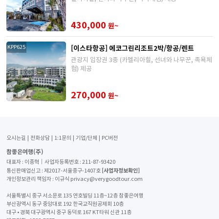
430,000
원~
[이스타항공] 에코그린리조트2박/항공/렌트
KPP625
관광지 입장권 3종 (카멜리아힐, 선녀와 나무꾼, 족욕체
험) 제공
270,000
원~
오시는길
전화상담
1:1문의
기업/단체
PC버전
참좋은여행(주)
대표자 : 이종혁│사업자등록번호 : 211-87-93420
[사업자정보확인]
통신판매업신고 : 제2017-서울중구-1407호
개인정보관리 책임자 : 이규식 privacy@verygoodtour.com
서울특별시 중구 서소문로 135 연호빌딩 11층~12층 참좋은여행
부산광역시 동구 중앙대로 192 한국교직원공제회 10층
대구 • 경북 대구광역시 중구 동덕로 167 KT타워 신관 11층