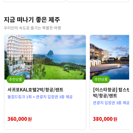
지금 떠나기 좋은 제주
우리만의 속도로 즐기는 특별한 여행
추천상품
추천상품
서귀포KAL호텔2박/항공/렌트
[이스타항공] 탑스텐
박/항공/렌트
웰컴드링크 1회 + 관광지 입장권 3종 제공
관광지 입장권 3종 제공
360,000
380,000
원
원