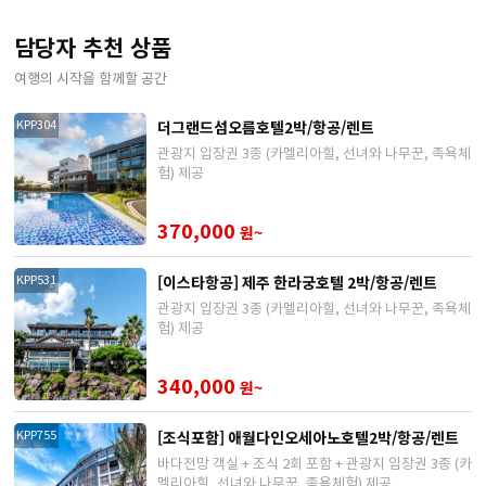
담당자 추천 상품
여행의 시작을 함께할 공간
더그랜드섬오름호텔2박/항공/렌트
KPP304
관광지 입장권 3종 (카멜리아힐, 선녀와 나무꾼, 족욕체
험) 제공
370,000
원~
[이스타항공] 제주 한라궁호텔 2박/항공/렌트
KPP531
관광지 입장권 3종 (카멜리아힐, 선녀와 나무꾼, 족욕체
험) 제공
340,000
원~
[조식포함] 애월다인오세아노호텔2박/항공/렌트
KPP755
바다전망 객실 + 조식 2회 포함 + 관광지 입장권 3종 (카
멜리아힐, 선녀와 나무꾼, 족욕체험) 제공