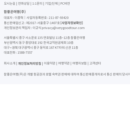
오시는길
전화상담
1:1문의
기업/단체
PC버전
참좋은여행(주)
대표자 : 이종혁│사업자등록번호 : 211-87-93420
[사업자정보확인]
통신판매업신고 : 제2017-서울중구-1407호
개인정보관리 책임자 : 이규식 privacy@verygoodtour.com
서울특별시 중구 서소문로 135 연호빌딩 11층~12층 참좋은여행
부산광역시 동구 중앙대로 192 한국교직원공제회 10층
대구 • 경북 대구광역시 중구 동덕로 167 KT타워 신관 11층
대표전화 :
1588-7557
개인정보처리방침
회사소개
이용약관
여행약관
여행자보험
고객센터
참좋은여행(주)은 개별 항공권과 호텔 숙박권 판매에 대하여 통신판매중개자로서 통신 판매의 당사자가 아니며 해당