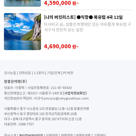
4,590,000
원~
[나의 버킷리스트] ●직항● 북유럽 4국 12일
EPP027
타사비교 必, 참좋은여행에만 있는 여유롭게 북유럽 구
석구석 천천히 보는 일정
4,690,000
원~
오시는길
전화상담
1:1문의
기업/단체
PC버전
참좋은여행(주)
대표자 : 이종혁│사업자등록번호 : 211-87-93420
[사업자정보확인]
통신판매업신고 : 제2017-서울중구-1407호
개인정보관리 책임자 : 이규식 privacy@verygoodtour.com
서울특별시 중구 서소문로 135 연호빌딩 11층~12층 참좋은여행
부산광역시 동구 중앙대로 192 한국교직원공제회 10층
대구 • 경북 대구광역시 중구 동덕로 167 KT타워 신관 11층
대표전화 :
1588-7557
개인정보처리방침
회사소개
이용약관
여행약관
여행자보험
고객센터