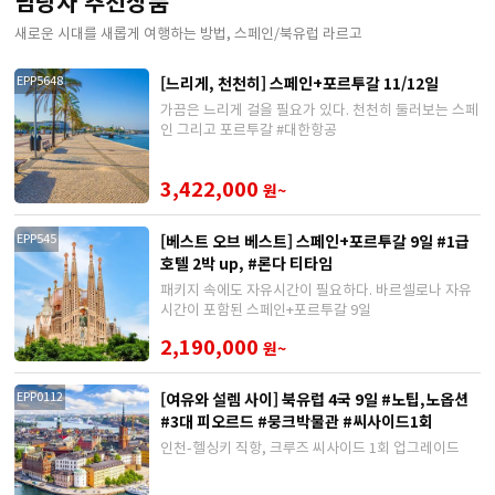
담당자 추천상품
새로운 시대를 새롭게 여행하는 방법, 스페인/북유럽 라르고
[느리게, 천천히] 스페인+포르투갈 11/12일
EPP5648
가끔은 느리게 걸을 필요가 있다. 천천히 둘러보는 스페
인 그리고 포르투갈 #대한항공
3,422,000
원~
[베스트 오브 베스트] 스페인+포르투갈 9일 #1급
EPP545
호텔 2박 up, #론다 티타임
패키지 속에도 자유시간이 필요하다. 바르셀로나 자유
시간이 포함된 스페인+포르투갈 9일
2,190,000
원~
[여유와 설렘 사이] 북유럽 4국 9일 #노팁,노옵션
EPP0112
#3대 피오르드 #뭉크박물관 #씨사이드1회
인천-헬싱키 직항, 크루즈 씨사이드 1회 업그레이드