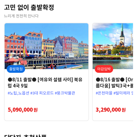
고민 없이 출발확정
느리게 천천히 만나다
출발확정
마감임박
●8/11 출발● [여유와 설렘 사이] 북유
●8/16 출발● [On
럽 4국 9일
름다움] 발틱3국+폴란
#노팁,노옵션 #3대 피오르드 #뭉크박물관
#온천마을 #발미에라 양
5,090,000
3,290,000
원
원