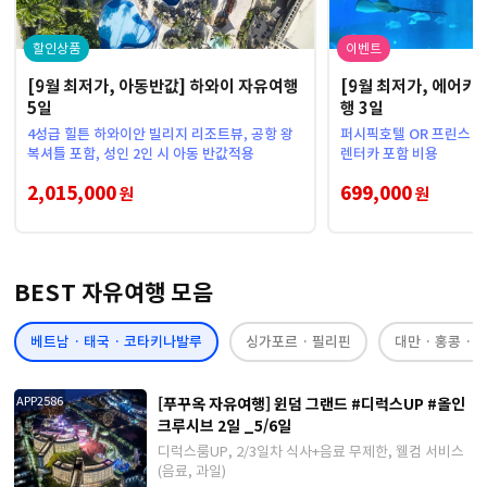
할인상품
이벤트
[9월 최저가, 아동반값] 하와이 자유여행
[9월 최저가, 에어카
5일
행 3일
4성급 힐튼 하와이안 빌리지 리조트뷰, 공항 왕
퍼시픽호텔 OR 프린스 기
복셔틀 포함, 성인 2인 시 아동 반값적용
렌터카 포함 비용
2,015,000
699,000
원
원
BEST 자유여행 모음
베트남 · 태국 · 코타키나발루
싱가포르 · 필리핀
대만 · 홍콩 · 
[푸꾸옥 자유여행] 윈덤 그랜드 #디럭스UP #올인
APP2586
크루시브 2일 _5/6일
디럭스룸UP, 2/3일차 식사+음료 무제한, 웰컴 서비스
(음료, 과일)