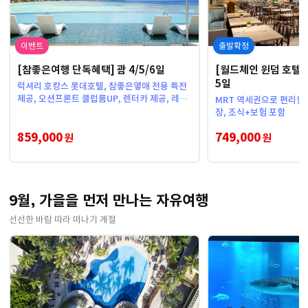
이벤트
출발확정
[참좋은여행 단독혜택] 괌 4/5/6일
[월드체인 윈덤 호텔
5일
럭셔리 호캉스 롯데호텔, 참좋은옇애 전용 특전
제공, 오션프론트 클럽룸UP, 렌터카 제공, 레이
MRT 역세권으로 편리한
트체크아웃 무료
장, 조식+보험 포함
859,000
749,000
원
원
9월, 가을을 먼저 만나는 자유여행
선선한 바람 따라 떠나기 계절