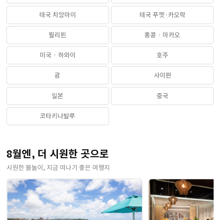
태국 치앙마이
태국 푸껫·카오락
필리핀
홍콩 · 마카오
미국 · 하와이
호주
괌
사이판
일본
중국
코타키나발루
8월엔, 더 시원한 곳으로
시원한 물놀이, 지금 떠나기 좋은 여행지