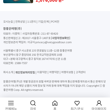
원~
오시는길
전화상담
1:1문의
기업/단체
PC버전
참좋은여행(주)
대표자 : 이종혁│사업자등록번호 : 211-87-93420
[사업자정보확인]
통신판매업신고 : 제2017-서울중구-1407호
개인정보관리 책임자 : 이규식 privacy@verygoodtour.com
서울특별시 중구 서소문로 135 연호빌딩 11층~12층 참좋은여행
부산광역시 동구 중앙대로 192 한국교직원공제회 10층
대구 • 경북 대구광역시 중구 동덕로 167 KT타워 신관 11층
대표전화 :
1588-7557
개인정보처리방침
회사소개
이용약관
여행약관
여행자보험
고객센터
참좋은여행(주)은 개별 항공권과 호텔 숙박권 판매에 대하여 통신판매중개자로서 통신 판매의 당
사자가 아니며 해당 상품의 거래 정보 및 거래 등에 대해 책임을 지지 않습니다. Copyright ⓒ 참
좋은여행 Corp. All rights reserved.
전체메뉴
검색
홈
최근/관심
마이페이지