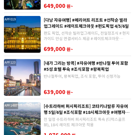
649,000
원~
[다낭 자유여행] #메리어트 리조트 #선착순 빌라
APF019
업그레이드 #레이트체크아웃 #편도픽업 4/5/6일
편도 픽업, 선착순 빌라업그레이드, 전일정조식 # 현지
가이드 안심 연결서비스 제공 # 레이트체크아웃
(12/19~1/1, 2/11~2/20, 4/23~5/1 제외)
699,000
원~
[내가 그리는 방콕] #자유여행 #반나절 투어 포함
APF123
#5성 호텔 투숙 #조식포함 #왕복픽업
반나절투어, 왕복픽업, 조식 포함, 투어 신청가능
639,000
원~
[수트라하버 퍼시픽리조트] 코타키나발루 자유여
APF1487
행 5일/6일 #조식포함 #18시체크아웃 #여행자보
험
전 일정 수트라하버 퍼시픽리조트 툭숙 (디럭스골프
뷰), 18시 레이트 체크아웃 적용
1,076,000