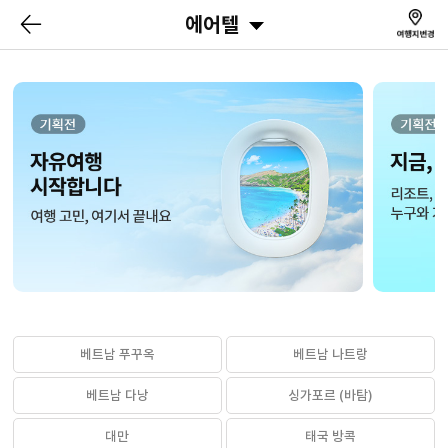
에어텔
베트남 푸꾸옥
베트남 나트랑
베트남 다낭
싱가포르 (바탐)
대만
태국 방콕