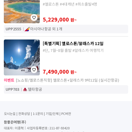
#옐로스톤 #4대캐년 #최소출발4명
5,229,000
원~
UPP2555
아시아나항공 외 1개
[특별기획] 옐로스톤/알래스카 12일
#단, 7월~8월 출발 #알래스카 여행적기
7,490,000
원~
이벤트
[노쇼핑/옐로스톤직항] 옐로스톤+알래스카 9박12일 (실시간항공)
UPP703
델타항공
오시는길
전화상담
1:1문의
기업/단체
PC버전
참좋은여행(주)
대표자 : 이종혁│사업자등록번호 : 211-87-93420