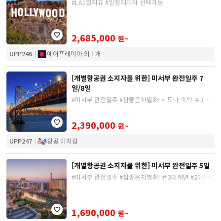
#LA1일자유 #일정에따라 선택가능
2,685,000
원~
UPP246
에어프레미아 외 1개
[개별항공권 소지자를 위한] 미서부 완전일주 7
일/8일
#미서부 완전일주 #참좋은차별화! 세도나 숙박 ＃3
대/5대캐년
2,390,000
원~
UPP247
항공 미지정
[개별항공권 소지자를 위한] 미서부 완전일주 5일
#미서부 완전일주 #참좋은차별화! ＃3대캐년 #2대도
시
1,690,000
원~