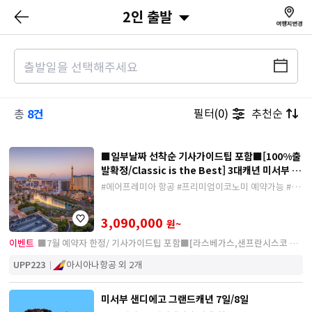
2인 출발
8건
필터(0)
추천순
총
■일부날짜 선착순 기사가이드팁 포함■[100%출
발확정/Classic is the Best] 3대캐년 미서부 10
일
#에어프레미아 항공 #프리미엄이코노미 예약가능 #아
시아나 항공 #비즈니스 예약가능 #귀국일 변경 가능 #
라스베가스 2박 숙박
3,090,000
원~
이벤트
■7월 예약자 한정/ 기사가이드팁 포함■[라스베가스,샌프란시스코 2
박] 3대캐년+3대도시 미서부 10일
UPP223
아시아나항공 외 2개
미서부 샌디에고 그랜드캐년 7일/8일