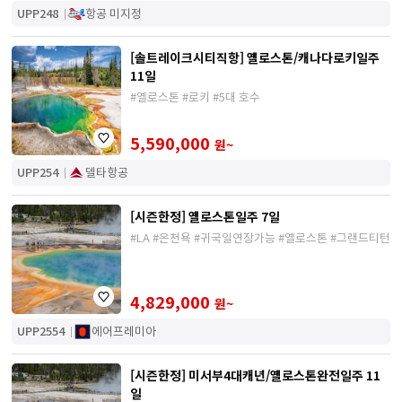
UPP248
항공 미지정
[솔트레이크시티직항] 옐로스톤/캐나다로키일주
11일
#옐로스톤 #로키 #5대 호수
5,590,000
원~
UPP254
델타항공
[시즌한정] 옐로스톤일주 7일
#LA #온천욕 #귀국일연장가능 #옐로스톤 #그랜드티턴
4,829,000
원~
UPP2554
에어프레미아
[시즌한정] 미서부4대캐년/옐로스톤완전일주 11
일