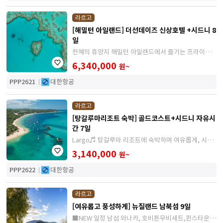
라르고
[해밀턴 아일랜드] 더선데이즈 신상호텔 +시드니 8
일
천혜의 휴양지 해밀턴 아일랜드에서 즐기는 프라이빗
일정
6,340,000
원~
PPP2621
대한항공
라르고
[탕갈루마리조트 숙박] 골드코스트+시드니 자유시
간 7일
Largo♬ 탕갈루마 리조트에 숙박하며 여유롭게, 시드
니에서 알차게 \
3,140,000
원~
PPP2622
대한항공
라르고
[여유롭고 풍성하게] 뉴질랜드 남북섬 9일
■NEW 일정 남섬 와나카, 호비튼무비세트,퀸스타운