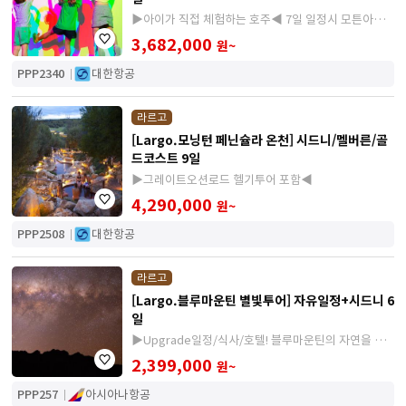
▶아이가 직접 체험하는 호주◀ 7일 일정시 모튼아일
랜드 + 돌고래 피딩 추가
3,682,000
원~
PPP2340
대한항공
라르고
[Largo.모닝턴 페닌슐라 온천] 시드니/멜버른/골
드코스트 9일
▶그레이트오션로드 헬기투어 포함◀
4,290,000
원~
PPP2508
대한항공
라르고
[Largo.블루마운틴 별빛투어] 자유일정+시드니 6
일
▶Upgrade일정/식사/호텔! 블루마운틴의 자연을 만
끽해보세요.
2,399,000
원~
PPP257
아시아나항공