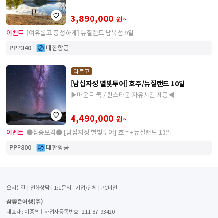
자유식 1회 제공■
3,890,000
원~
이벤트
[여유롭고 풍성하게] 뉴질랜드 남북섬 9일
PPP340
대한항공
라르고
[남십자성 별빛투어] 호주/뉴질랜드 10일
▶마운트 쿡 / 퀸스타운 자유시간 제공◀
4,490,000
원~
이벤트
●집중모객● [남십자성 별빛투어] 호주+뉴질랜드 10일
PPP800
대한항공
오시는길
전화상담
1:1문의
기업/단체
PC버전
참좋은여행(주)
대표자 : 이종혁│사업자등록번호 : 211-87-93420