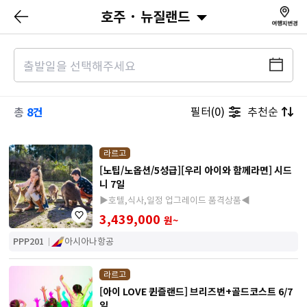
호주 · 뉴질랜드
8건
필터(0)
추천순
총
라르고
[노팁/노옵션/5성급][우리 아이와 함께라면] 시드
니 7일
▶호텔,식사,일정 업그레이드 품격상품◀
3,439,000
원~
PPP201
아시아나항공
라르고
[아이 LOVE 퀸즐랜드] 브리즈번+골드코스트 6/7
일