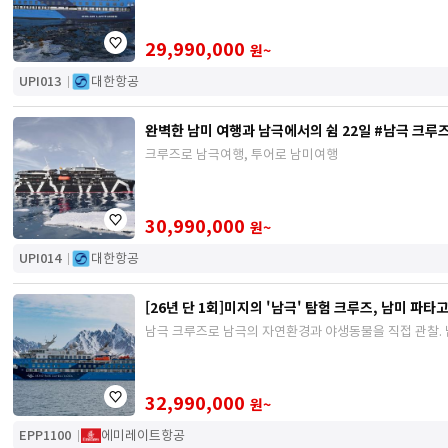
29,990,000
원~
UPI013
대한항공
완벽한 남미 여행과 남극에서의 쉼 22일 #남극 크루
크루즈로 남극여행, 투어로 남미여행
30,990,000
원~
UPI014
대한항공
[26년 단 1회]미지의 '남극' 탐험 크루즈, 남미 파
남극 크루즈로 남극의 자연환경과 야생동물을 직접 관찰.
32,990,000
원~
EPP1100
에미레이트항공