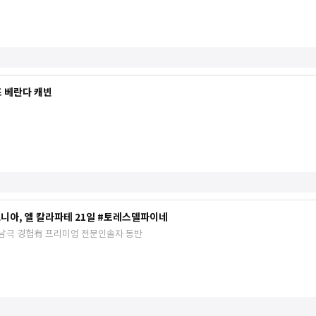
즈 베란다 캐빈
타고니아, 엘 칼라파테 21일 #토레스델파이네
 남극 경험有 프리미엄 전문인솔자 동반