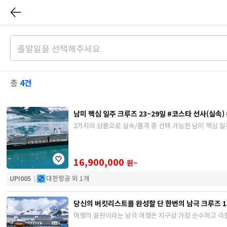
4건
총
남미 핵심 일주 크루즈 23~29일 #코스타 선사(실속)
2가지의 상품으로 실속/품격 중 선택 가능한 남미 핵심 
16,900,000
원~
UPI005
대한항공 외 1개
당신의 버킷리스트를 완성할 단 한번의 남극 크루즈 15일
여행의 끝판이라는 남극 여행은 지구상 가장 순수하고 극한