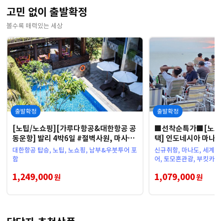
고민 없이 출발확정
볼수록 매력있는 세상
출발확정
출발확정
[노팁/노쇼핑][가루다항공&대한항공 공
■선착순특가■[노쇼핑
동운항] 발리 4박6일 #절벽사원, 마사지
택] 인도네시아 마나도
1회,우붓관광
전신 마사지 포함 #
대한항공 탑승, 노팁, 노쇼핑, 남부&우붓투어 포
신규취항, 마나도, 세계
함
어, 토모혼관광, 부킷카시 
1,249,000
1,079,000
원
원