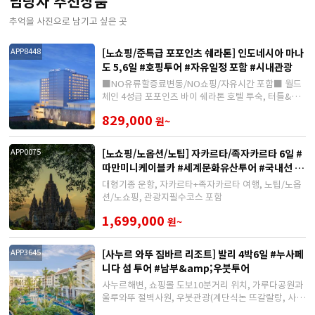
담당자 추천상품
추억을 사진으로 남기고 싶은 곳
[노쇼핑/준특급 포포인츠 쉐라톤] 인도네시아 마나
APP8448
도 5,6일 #호핑투어 #자유일정 포함 #시내관광
■NO유류할증료변동/NO쇼핑/자유시간 포함■ 월드
체인 4성급 포포인츠 바이 쉐라톤 호텔 투숙, 터틀&코
랄 호핑투어, 유황온천체험 포함
829,000
원~
[노쇼핑/노옵션/노팁] 자카르타/족자카르타 6일 #
APP0075
따만미니케이블카 #세계문화유산투어 #국내선 이
동포함
대형기종 운항, 자카르타+족자카르타 여행, 노팁/노옵
션/노쇼핑, 관광지필수코스 포함
1,699,000
원~
[사누르 와뚜 짐바르 리조트] 발리 4박6일 #누사페
APP3645
니다 섬 투어 #남부&amp;우붓투어
사누르해변, 쇼핑몰 도보10분거리 위치, 가루다공원과
울루와뚜 절벽사원, 우붓관광(계단식논 뜨갈랄랑, 사라
스와띠사원 포함) 이 포함된 상품