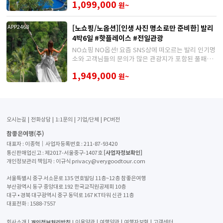
1,099,000
원~
[노쇼핑/노옵션][인생 사진 명소로만 준비한] 발리
APP2468
4박6일 #핫플레이스 #전일관광
NO쇼핑 NO옵션! 요즘 SNS상에 떠오르는 발리 인기명
소와 고객님들의 문의가 많은 관광지가 포함된 풀패키
지 상품
1,949,000
원~
오시는길
전화상담
1:1문의
기업/단체
PC버전
참좋은여행(주)
대표자 : 이종혁│사업자등록번호 : 211-87-93420
[사업자정보확인]
통신판매업신고 : 제2017-서울중구-1407호
개인정보관리 책임자 : 이규식 privacy@verygoodtour.com
서울특별시 중구 서소문로 135 연호빌딩 11층~12층 참좋은여행
부산광역시 동구 중앙대로 192 한국교직원공제회 10층
대구 • 경북 대구광역시 중구 동덕로 167 KT타워 신관 11층
대표전화 :
1588-7557
개인정보처리방침
회사소개
이용약관
여행약관
여행자보험
고객센터