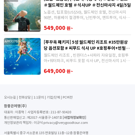
＃월드체인 호텔 ＃식사UP ＃전신마사지 4일/5일
노옵션, 팁포함(US$50), 월드체인 호텔, 전신마사지
90분, 하롱베이 절경투어, 닌빈투어, 옌뜨투어, 식사UP
(선상 씨푸드, 드마리스 뷔페)
549,000
원~
[푸꾸옥 패키지] 5성 월드체인 리조트 #35만원상
APP3375
당 옵션포함 # 씨푸드 식사 UP #호핑투어+빈펄사
파리 #마사지_5/6일
월드체인 리조트 , 빈원더스+사파리 자유일정, 호핑투
어+워터파크, 씨푸드 포함 식사 UP, 전신마사지 1시간,
선셋타운 관광, 4박 예약 시 1일 자유
649,000
원~
오시는길
전화상담
1:1문의
기업/단체
PC버전
참좋은여행(주)
대표자 : 이종혁│사업자등록번호 : 211-87-93420
[사업자정보확인]
통신판매업신고 : 제2017-서울중구-1407호
개인정보관리 책임자 : 이규식 privacy@verygoodtour.com
서울특별시 중구 서소문로 135 연호빌딩 11층~12층 참좋은여행