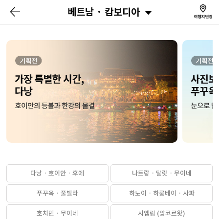
베트남 · 캄보디아
다낭 · 호이안 · 후에
나트랑 · 달랏 · 무이네
푸꾸옥 · 풀빌라
하노이 · 하롱베이 · 사파
호치민 · 무이네
시엠립 (앙코르왓)