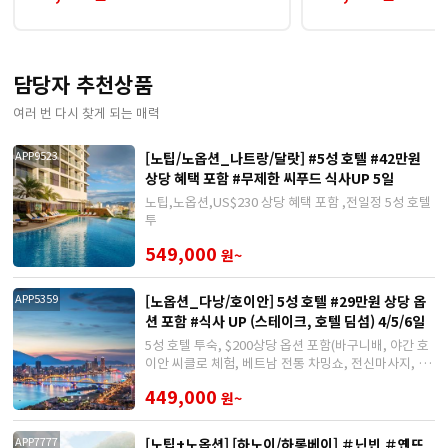
담당자 추천상품
여러 번 다시 찾게 되는 매력
[노팁/노옵션_나트랑/달랏] #5성 호텔 #42만원
APP9523
상당 혜택 포함 #무제한 씨푸드 식사UP 5일
노팁,노옵션,US$230 상당 혜택 포함 ,전일정 5성 호텔
투
549,000
원~
[노옵션_다낭/호이안] 5성 호텔 #29만원 상당 옵
APP5359
션 포함 #식사 UP (스테이크, 호텔 딤섬) 4/5/6일
5성 호텔 투숙, $200상당 옵션 포함(바구니배, 야간 호
이안 씨클로 체험, 베트남 전통 차밍쇼, 전신마사지, 한
강 유람선), 식사 업그레이드, 아오자이 체험 및 촬영,
449,000
원~
쇼핑센터
[노팁+노옵션] [하노이/하롱베이] ＃닌빈 ＃옌뜨
APP7777