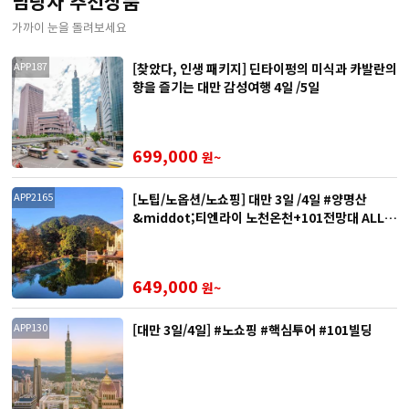
담당자 추천상품
가까이 눈을 돌려보세요
[찾았다, 인생 패키지] 딘타이펑의 미식과 카발란의
APP187
향을 즐기는 대만 감성여행 4일 /5일
699,000
원~
[노팁/노옵션/노쇼핑] 대만 3일 /4일 #양명산
APP2165
&middot;티엔라이 노천온천+101전망대 ALL
포함
649,000
원~
[대만 3일/4일] #노쇼핑 #핵심투어 #101빌딩
APP130