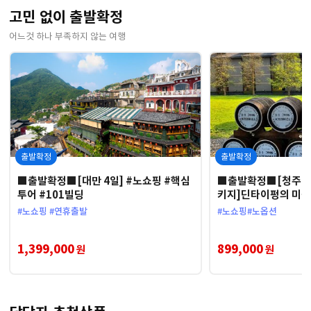
고민 없이 출발확정
어느것 하나 부족하지 않는 여행
출발확정
출발확정
■출발확정■[대만 4일] #노쇼핑 #핵심
■출발확정■[청주出]
투어 #101빌딩
키지]딘타이펑의 미식
즐기는 대만 감성여행
#노쇼핑 #연휴출발
#노쇼핑#노옵션
1,399,000
899,000
원
원