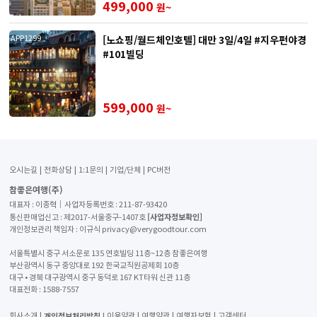
499,000
원~
[노쇼핑/월드체인호텔] 대만 3일/4일 #지우펀야경
APP1299
#101빌딩
599,000
원~
오시는길
전화상담
1:1문의
기업/단체
PC버전
참좋은여행(주)
대표자 : 이종혁│사업자등록번호 : 211-87-93420
[사업자정보확인]
통신판매업신고 : 제2017-서울중구-1407호
개인정보관리 책임자 : 이규식 privacy@verygoodtour.com
서울특별시 중구 서소문로 135 연호빌딩 11층~12층 참좋은여행
부산광역시 동구 중앙대로 192 한국교직원공제회 10층
대구 • 경북 대구광역시 중구 동덕로 167 KT타워 신관 11층
대표전화 :
1588-7557
개인정보처리방침
회사소개
이용약관
여행약관
여행자보험
고객센터