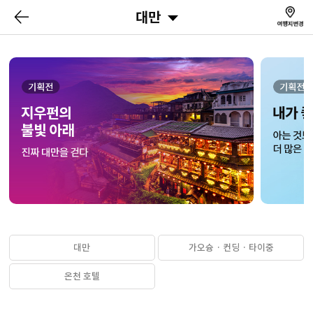
대만
대만
가오슝 · 컨딩 · 타이중
온천 호텔