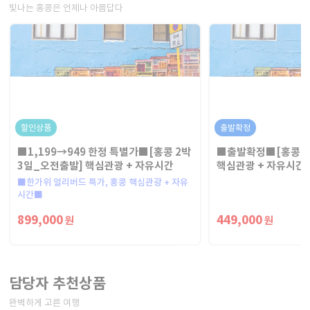
빛나는 홍콩은 언제나 아름답다
할인상품
출발확정
■1,199→949 한정 특별가■[홍콩 2박
■출발확정■[홍콩 2
3일_오전출발] 핵심관광 + 자유시간
핵심관광 + 자유시간
■한가위 얼리버드 특가, 홍콩 핵심관광 + 자유
시간■
899,000
449,000
원
원
담당자 추천상품
완벽하게 고른 여행