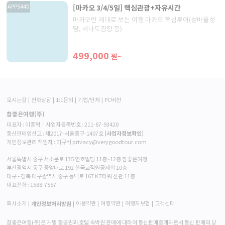
[마카오 3/4/5일] 핵심관광+자유시간
APP5440
마카오만 제대로 보는 여행 마카오 핵심투어(성바울성
당, 세나도광장 등)
499,000
원~
오시는길
전화상담
1:1문의
기업/단체
PC버전
참좋은여행(주)
대표자 : 이종혁│사업자등록번호 : 211-87-93420
[사업자정보확인]
통신판매업신고 : 제2017-서울중구-1407호
개인정보관리 책임자 : 이규식 privacy@verygoodtour.com
서울특별시 중구 서소문로 135 연호빌딩 11층~12층 참좋은여행
부산광역시 동구 중앙대로 192 한국교직원공제회 10층
대구 • 경북 대구광역시 중구 동덕로 167 KT타워 신관 11층
대표전화 :
1588-7557
개인정보처리방침
회사소개
이용약관
여행약관
여행자보험
고객센터
참좋은여행(주)은 개별 항공권과 호텔 숙박권 판매에 대하여 통신판매중개자로서 통신 판매의 당