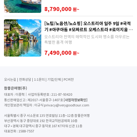
8,790,000
원~
[노팁/노옵션/노쇼핑] 오스트리아 일주 9일 #국적
EPP4570
기 #아쿠아돔 #모짜르트 오케스트라 #로이지움 와
이너리
오스트리아 전역의 매력적인 도시와 명소를 아우르는
특별한 품격 여행
7,490,000
원~
오시는길
전화상담
1:1문의
기업/단체
PC버전
참좋은여행(주)
대표자 : 이종혁│사업자등록번호 : 211-87-93420
[사업자정보확인]
통신판매업신고 : 제2017-서울중구-1407호
개인정보관리 책임자 : 이규식 privacy@verygoodtour.com
서울특별시 중구 서소문로 135 연호빌딩 11층~12층 참좋은여행
부산광역시 동구 중앙대로 192 한국교직원공제회 10층
대구 • 경북 대구광역시 중구 동덕로 167 KT타워 신관 11층
대표전화 :
1588-7557