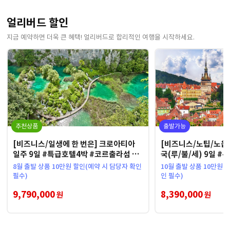
얼리버드 할인
지금 예약하면 더욱 큰 혜택! 얼리버드로 합리적인 여행을 시작하세요.
추천상품
출발가능
[비즈니스/일생에 한 번은] 크로아티아
[비즈니스/노팁/노옵션
일주 9일 #특급호텔4박 #코르출라섬 #
국(루/불/세) 9일 
두브로브니크 자유시간
원 #브란성
8월 출발 상품 10만원 할인(예약 시 담당자 확인
10월 출발 상품 10만원 
필수)
인 필수)
9,790,000
8,390,000
원
원