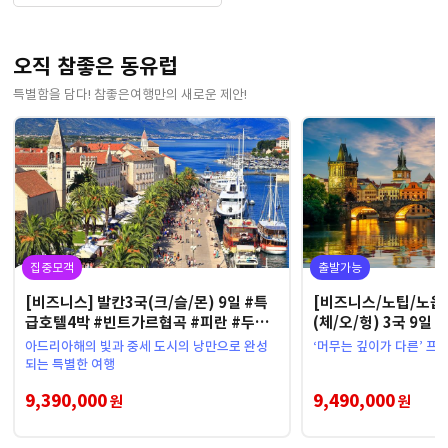
오직 참좋은 동유럽
특별함을 담다! 참좋은여행만의 새로운 제안!
집중모객
출발가능
[비즈니스] 발칸3국(크/슬/몬) 9일 #특
[비즈니스/노팁/노옵
급호텔4박 #빈트가르협곡 #피란 #두브
(체/오/헝) 3국 9
로브니크
#파인다이닝 #야간
아드리아해의 빛과 중세 도시의 낭만으로 완성
‘머무는 깊이가 다른’ 프
되는 특별한 여행
9,390,000
9,490,000
원
원