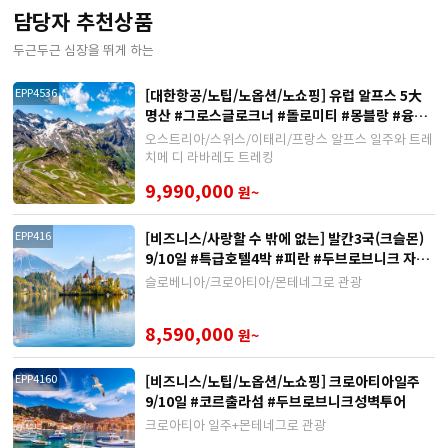
담당자 추천상품
두근두근 심장을 뛰게 하는
[대한항공/노팁/노옵션/노쇼핑] 유럽 알프스 5大
EPP4536
명산 #그로스글로크너 #돌로미티 #몽블랑 #융프
라우 #마테호른
오스트리아/스위스/이태리/프랑스 알프스 일주와 트레
치메 디 라바레도 트레킹
9,990,000
원~
[비즈니스/사랑할 수 밖에 없는] 발칸3국(크슬몬)
EPP416
9/10일 #특급호텔4박 #피란 #두브로브니크 자유
시간
슬로베니아/크로아티아/몬테네그로 관광
8,590,000
원~
[비즈니스/노팁/노옵션/노쇼핑] 크로아티아일주
EPP4160
9/10일 #코르출라섬 #두브로브니크성벽투어
크로아티아 일주+몬테네그로 관광