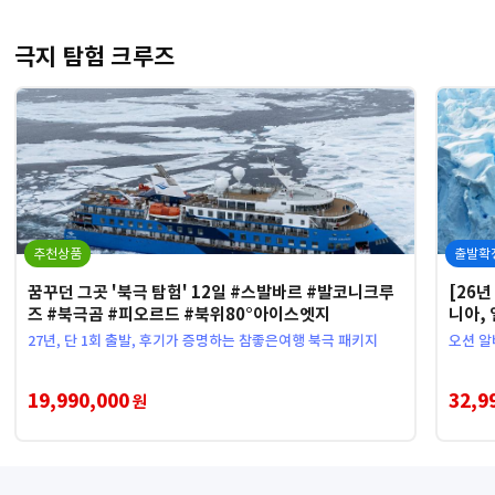
극지 탐험 크루즈
추천상품
출발확
꿈꾸던 그곳 '북극 탐험' 12일 #스발바르 #발코니크루
[26년
즈 #북극곰 #피오르드 #북위80°아이스엣지
니아, 
27년, 단 1회 출발, 후기가 증명하는 참좋은여행 북극 패키지
오션 알
19,990,000
32,9
원