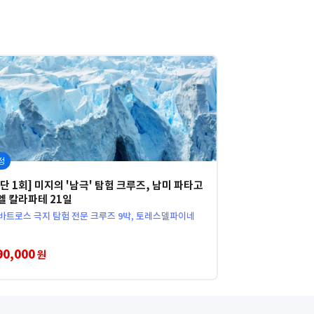
정
 단 1회] 미지의 '남극' 탐험 크루즈, 남미 파타고
엘 칼라파테 21일
바트로스 극지 탐험 전문 크루즈 9박, 토레스델파이네
90,000
원